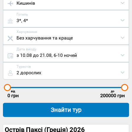
Кишинів
Готель
3*, 4*
Харчування
Без харчування та краще
Дата виїзду
з 10.08 до 21.08
,
6-10 ночей
Туристів
2 дорослих
від
до
0
грн
200000
грн
Знайти тур
Острів Паксі (Греція) 2026