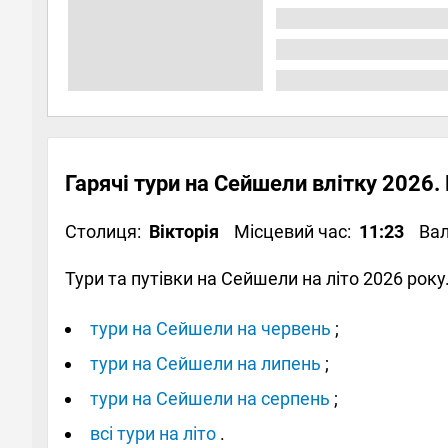
Гарячі тури на Сейшели влітку 2026.
Столиця:
Вікторія
Місцевий час:
11:23
Ва
Тури та путівки на Сейшели на літо 2026 рок
тури на Сейшели на червень
;
тури на Сейшели на липень
;
тури на Сейшели на серпень
;
всі тури на літо
.