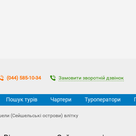
Замовити зворотній дзвінок
(044) 585-10-34
Пошук турів
Чартери
Туроператори
шели (Сейшельські острови) влітку