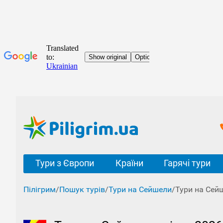
Тури з Європи
Країни
Гарячі тури
Пілігрим
/
Пошук турів
/
Тури на Сейшели
/
Тури на Сей