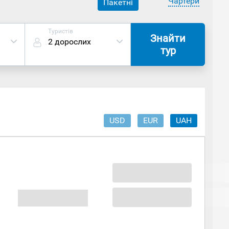
Чартери
Пакетні
Туристів
Знайти
2 дорослих
тур
USD
EUR
UAH