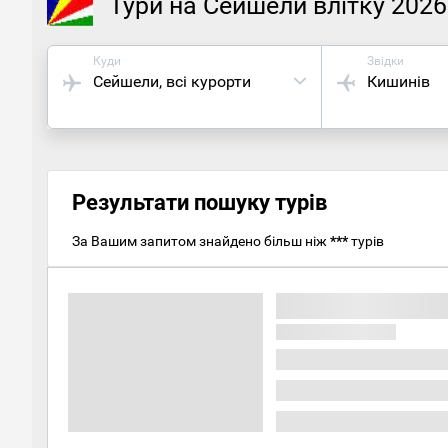
Тури на Сейшели влітку 2026
Куди
Звідки
Сейшели
, всі курорти
Кишинів
Результати пошуку турів
За Вашим запитом знайдено більш ніж
***
турів