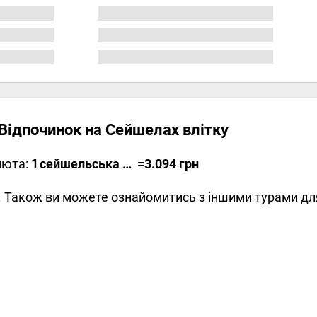
 Відпочинок на Сейшелах влітку
люта:
1
сейшельська рупія
=3.094 грн
у. Також ви можете ознайомитись з іншими турами дл