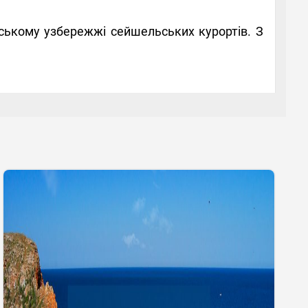
рському узбережжі сейшельських курортів. З