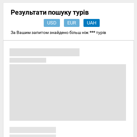
Результати пошуку турів
USD
EUR
UAH
За Вашим запитом знайдено більш ніж
***
турів