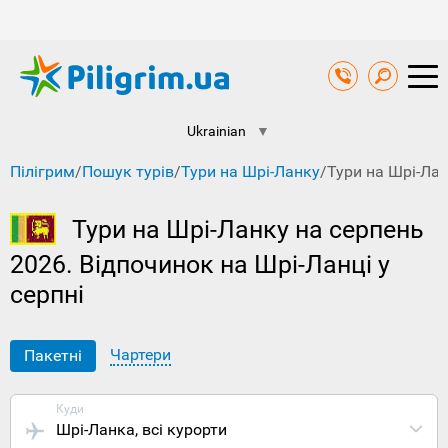
Ukrainian
▼
Пілігрим
/
Пошук турів
/
Тури на Шрі-Ланку
/
Тури на Шрі-Лан
Тури на Шрі-Ланку на серпень
2026. Відпочинок на Шрі-Ланці у
серпні
Чартери
Пакетні
Куди
Шрі-Ланка
, всі курорти