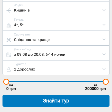
Звідки
Кишинів
Готель
4*, 5*
Харчування
Сніданок та краще
Дата виїзду
з 09.08 до 20.08
,
6-14 ночей
Туристів
2 дорослих
від
до
0
грн
200000
грн
Знайти тур