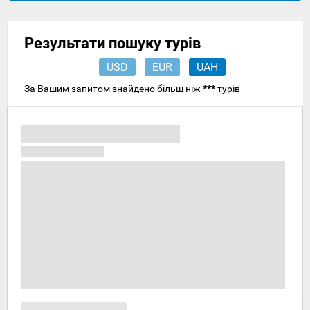
Результати пошуку турів
USD
EUR
UAH
За Вашим запитом знайдено більш ніж
***
турів