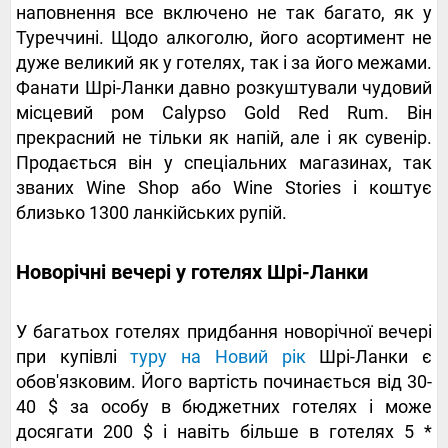
наповнення все включено не так багато, як у
Туреччині. Щодо алкоголю, його асортимент не
дуже великий як у готелях, так і за його межами.
Фанати Шрі-Ланки давно розкуштували чудовий
місцевий ром Calypso Gold Red Rum. Він
прекрасний не тільки як напій, але і як сувенір.
Продається він у спеціальних магазинах, так
званих Wine Shop або Wine Stories і коштує
близько 1300 ланкійських рупій.
Новорічні вечері у готелях Шрі-Ланки
У багатьох готелях придбання новорічної вечері
при купівлі
туру на Новий рік
Шрі-Ланки є
обов'язковим. Його вартість починається від 30-
40 $ за особу в бюджетних готелях і може
досягати 200 $ і навіть більше в готелях 5 *