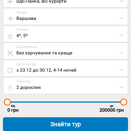
Шрі-Ланка
, всі курорти
Звідки
Варшава
Готель
4*, 5*
Харчування
Без харчування та краще
Дата виїзду
з 23.12 до 30.12
,
4-14 ночей
Туристів
2 дорослих
від
до
0
грн
200000
грн
Знайти тур