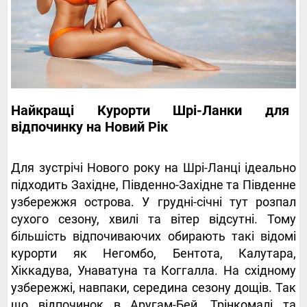
Найкращі Курорти Шрі-Ланки для
відпочинку на Новий Рік
Для зустрічі Нового року на Шрі-Ланці ідеально
підходить Західне, Південно-Західне та Південне
узбережжя острова. У грудні-січні тут розпал
сухого сезону, хвилі та вітер відсутні. Тому
більшість відпочиваючих обирають такі відомі
курорти як Негомбо, Бентота, Калутара,
Хіккадува, Унаватуна та Коггалла. На східному
узбережжі, навпаки, середина сезону дощів. Так
що відпочинок в Аругам-Бей, Трінкомалі та