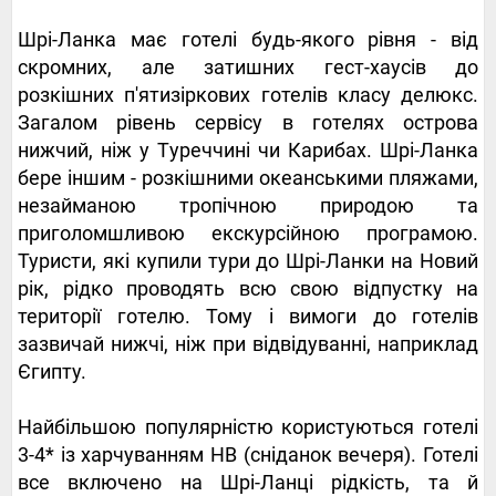
Шрі-Ланка має готелі будь-якого рівня - від
скромних, але затишних гест-хаусів до
розкішних п'ятизіркових готелів класу делюкс.
Загалом рівень сервісу в готелях острова
нижчий, ніж у Туреччині чи Карибах. Шрі-Ланка
бере іншим - розкішними океанськими пляжами,
незайманою тропічною природою та
приголомшливою екскурсійною програмою.
Туристи, які купили тури до Шрі-Ланки на Новий
рік, рідко проводять всю свою відпустку на
території готелю. Тому і вимоги до готелів
зазвичай нижчі, ніж при відвідуванні, наприклад
Єгипту.
Найбільшою популярністю користуються готелі
3-4* із харчуванням HB (сніданок вечеря). Готелі
все включено на Шрі-Ланці рідкість, та й