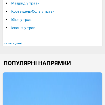
Мадрид у травні
Коста-дель-Соль у травні
Ібіця у травні
Іспанія у травні
читати далі
ПОПУЛЯРНІ НАПРЯМКИ