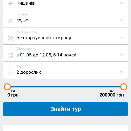
Кишинів
Готель
4*, 5*
Харчування
Без харчування та краще
Дата виїзду
з 01.05 до 12.05
,
6-14 ночей
Туристів
2 дорослих
від
до
0
грн
200000
грн
Знайти тур