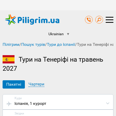
Ukrainian
▼
Пілігрим
/
Пошук турів
/
Тури до Іспанії
/
Тури на Тенеріфі на
Тури на Тенеріфі на травень
2027
Чартери
Пакетні
Куди
Іспанія
, 1 курорт
Звідки