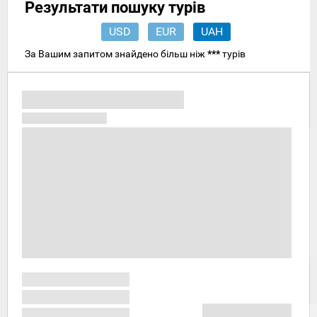
Результати пошуку турів
USD
EUR
UAH
За Вашим запитом знайдено більш ніж
***
турів