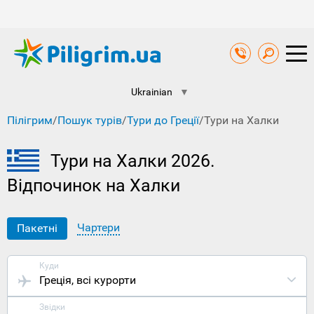
Ukrainian
▼
Пілігрим
/
Пошук турів
/
Тури до Греції
/
Тури на Халки
Тури на Халки 2026.
Відпочинок на Халки
Чартери
Пакетні
Куди
Греція
, всі курорти
Звідки