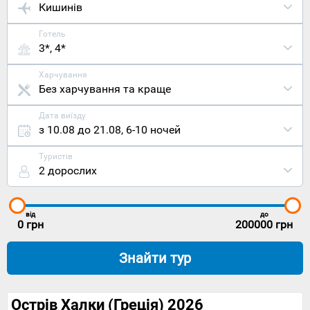
Кишинів
Готель
3*, 4*
Харчування
Без харчування та краще
Дата виїзду
з 10.08 до 21.08
,
6-10 ночей
Туристів
2 дорослих
від
до
0
грн
200000
грн
Знайти тур
Острів Халки (Греція) 2026