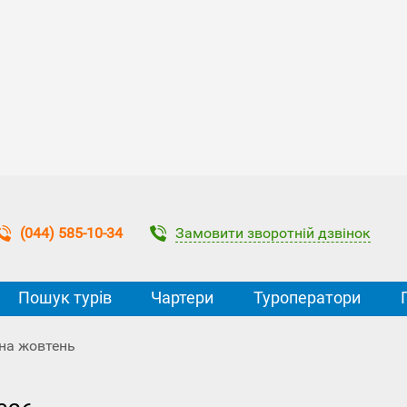
Замовити зворотній дзвінок
(044) 585-10-34
Пошук турів
Чартери
Туроператори
 на жовтень