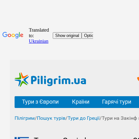
Тури з Європи
Країни
Гарячі тури
Пілігрим
/
Пошук турів
/
Тури до Греції
/
Тури на Закінф