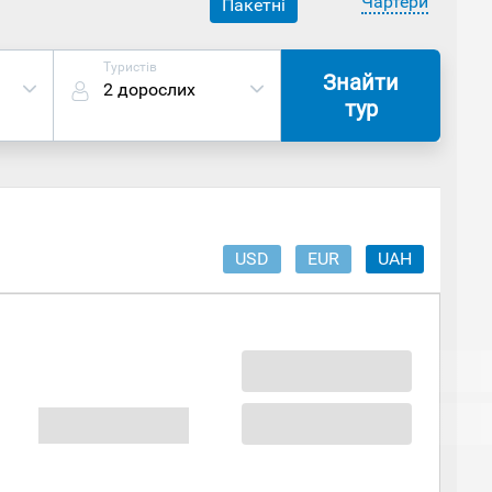
Чартери
Пакетні
Туристів
Знайти
2 дорослих
тур
USD
EUR
UAH