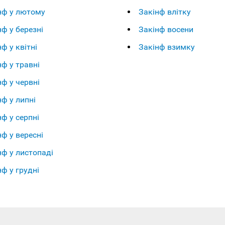
нф у лютому
Закінф влітку
нф у березні
Закінф восени
ф у квітні
Закінф взимку
нф у травні
нф у червні
нф у липні
нф у серпні
нф у вересні
нф у листопаді
нф у грудні