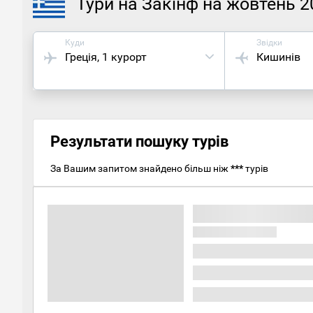
Тури на Закінф на жовтень 2
Куди
Звідки
Греція
, 1 курорт
Кишинів
Результати пошуку турів
За Вашим запитом знайдено більш ніж
***
турів