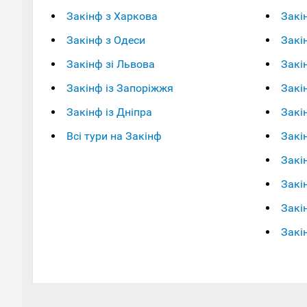
Закінф з Харкова
Закі
Закінф з Одеси
Закі
Закінф зі Львова
Закін
Закінф із Запоріжжя
Закі
Закінф із Дніпра
Закі
Всі тури на Закінф
Закі
Закі
Закі
Закі
Закі