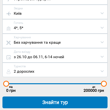
Звідки
Київ
Готель
4*, 5*
Харчування
Без харчування та краще
Дата виїзду
з 26.10 до 06.11
,
6-14 ночей
Туристів
2 дорослих
від
до
0
грн
200000
грн
Знайти тур