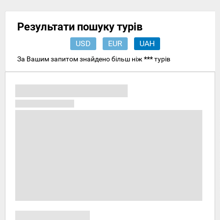
Результати пошуку турів
USD
EUR
UAH
За Вашим запитом знайдено більш ніж
***
турів