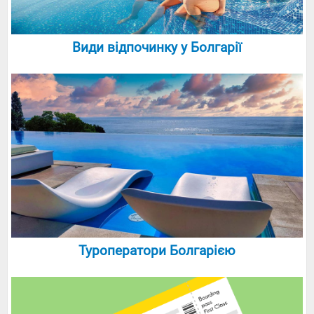
Види відпочинку у Болгарії
Туроператори Болгарією