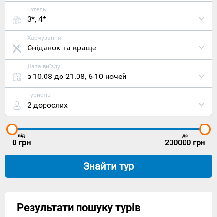
Готель
3*, 4*
Харчування
Сніданок та краще
Дата виїзду
з 10.08 до 21.08
,
6-10 ночей
Туристів
2 дорослих
від
до
0
грн
200000
грн
Знайти тур
Результати пошуку турів