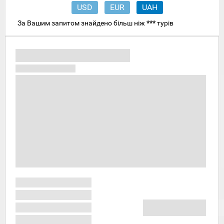
USD
EUR
UAH
За Вашим запитом знайдено більш ніж
***
турів