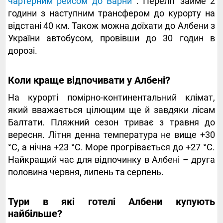
чартерним рейсом до Варни
. Переліт займе 2
години з наступним трансфером до курорту на
відстані 40 км. Також можна доїхати до Албени з
України автобусом, провівши до 30 годин в
дорозі.
Коли краще відпочивати у Албені?
На курорті помірно-континентальний клімат,
який вважається цілющим ще й завдяки лісам
Балтати. Пляжний сезон триває з травня до
вересня. Літня денна температура не вище +30
°C, а нічна +23 °C. Море прогрівається до +27 °C.
Найкращий час для відпочинку в Албені – друга
половина червня, липень та серпень.
Тури в які готелі Албени купують
найбільше?