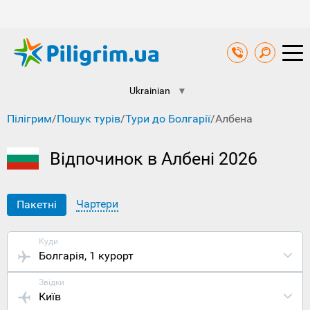
Ukrainian
▼
Пілігрим
/
Пошук турів
/
Тури до Болгарії
/
Албена
Відпочинок в Албені 2026
Чартери
Пакетні
Куди
Болгарія
, 1 курорт
Звідки
Київ