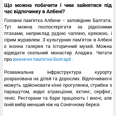
Що можна побачити і чим зайнятися під
час відпочинку в Албені?
Головна пам'ятка Албени – заповідник Балтата.
Тут можна поспостерігати за рідкісними
птахами, наприклад рудою чаплею, кряквою, і
сірим журавлем. З культурних пам'яток в Албені
є іконна галерея та Історичний музей. Можна
відвідати скельний монастир Аладжа. Читати
про
визначні пам'ятки Болгарії
.
Розважальна інфраструктура курорту
розрахована на дітей та дорослих. Відпочиваючі
можуть здійснювати кінні прогулянки, стрибки з
парашутом, водні атракціони, яхтинг, серфінг,
теніс. Ресторани та бари працюють і вночі, але
їхній вибір менший ніж на Сонячному березі.