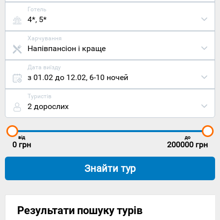
Готель
4*, 5*
Харчування
Напівпансіон і краще
Дата виїзду
з 01.02 до 12.02
,
6-10 ночей
Туристів
2 дорослих
від
до
0
грн
200000
грн
Знайти тур
Результати пошуку турів