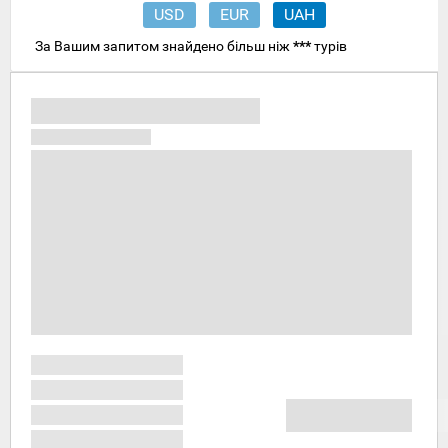
USD
EUR
UAH
За Вашим запитом знайдено більш ніж
***
турів