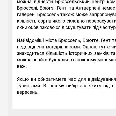
можна віднести Брюссельський центр комік
Брюсселі, Брюгзі, Генті та Антверпені немає
галерей. Брюссель також може запропонуват
кількість сортів якого складно перерахуват
який обов'язково слід скуштувати під час туру
Найвідоміші міста Брюссель, Брюгге, Гент т
недооцінена мандрівниками. Однак, тут є чи
знаходиться більшість історичних замків т
можна знайти буквально в кожному маломальс
веж.
Якщо ви обиратимете час для відвідування 
туристами. В іншому вибір залежить від в
вересень.