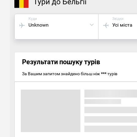
Тури до Бельгії
Куди
Звідки
Unknown
Усі міста
Результати пошуку турів
За Вашим запитом знайдено більш ніж
***
турів