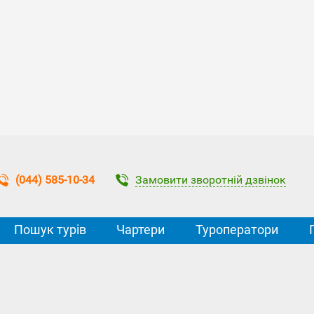
Замовити зворотній дзвінок
(044) 585-10-34
Пошук турів
Чартери
Туроператори