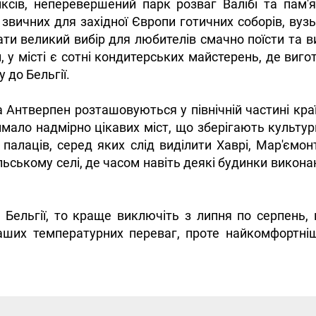
сів, неперевершений парк розваг Валібі та пам'
 звичних для західної Європи готичних соборів, вуз
и великий вибір для любителів смачно поїсти та ви
и, у місті є сотні кондитерських майстерень, де ви
 до Бельгії.
а Антверпен розташовуються у північній частині краї
мало надмірно цікавих міст, що зберігають культурн
а палаців, серед яких слід виділити Хаврі, Мар'ємо
ькому селі, де часом навіть деякі будинки виконан
Бельгії, то краще виключіть з липня по серпень, к
аших температурних переваг, проте найкомфортні