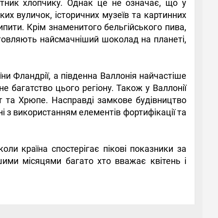
ятник хлопчику. Однак це не означає, що у
ьких вуличок, історичних музеїв та картинних
пити. Крім знаменитого бельгійського пива,
готовляють найсмачніший шоколад на планеті,
ни Фландрії, а південна Валлонія найчастіше
е багатство цього регіону. Також у Валлонії
нт та Хрюпе. Насправді замкове будівництво
і з використанням елементів фортифікації та
оли країна спостерігає пікові показники за
шими місяцями багато хто вважає квітень і