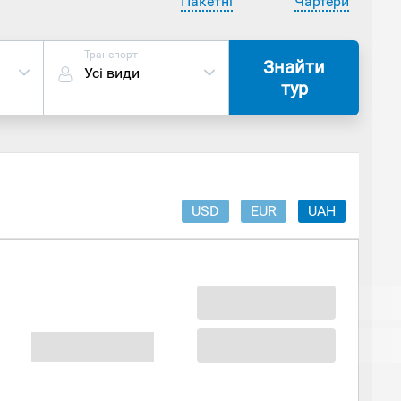
Пакетні
Чартери
Транспорт
Знайти
Усі види
тур
USD
EUR
UAH