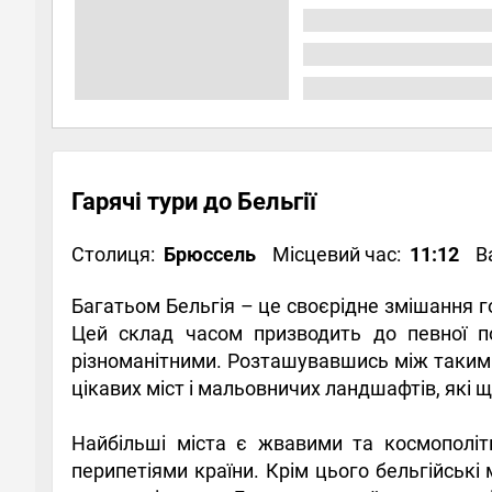
Гарячі тури до Бельгії
Столиця:
Брюссель
Місцевий час:
11:12
В
Багатьом Бельгія – це своєрідне змішання го
Цей склад часом призводить до певної по
різноманітними. Розташувавшись між такими
цікавих міст і мальовничих ландшафтів, які щ
Найбільші міста є жвавими та космополіт
перипетіями країни. Крім цього бельгійськ