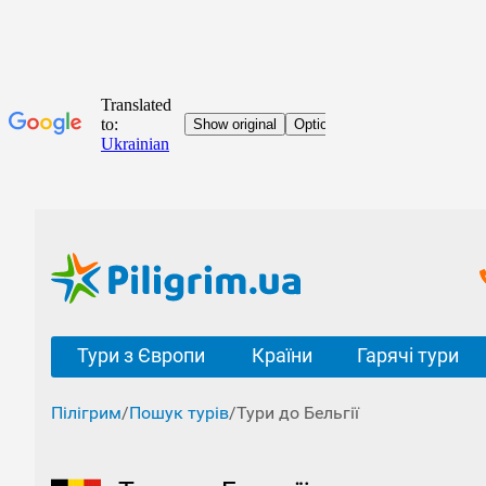
Тури з Європи
Країни
Гарячі тури
Пілігрим
/
Пошук турів
/
Тури до Бельгії