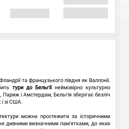
Фландрії та французького півдня як Валлонії.
обить
тури до Бельгії
неймовірно культурно
Париж і Амстердам, Бельгія зберігає безліч
 і зі США.
ітектури можна простежити за історичними
уже дивними визначними пам'ятками, до яких