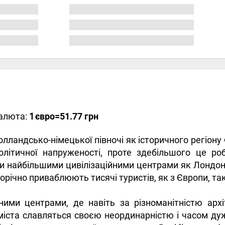
алюта:
1
євро
=51.77 грн
лландсько-німецької півночі як історичного регіону 
літичної напруженості, проте здебільшого це р
 найбільшими цивілізаційними центрами як Лондон, 
орічно приваблюють тисячі туристів, як з Європи, так
ними центрами, де навіть за різноманітністю арх
і міста славляться своєю неординарністю і часом д