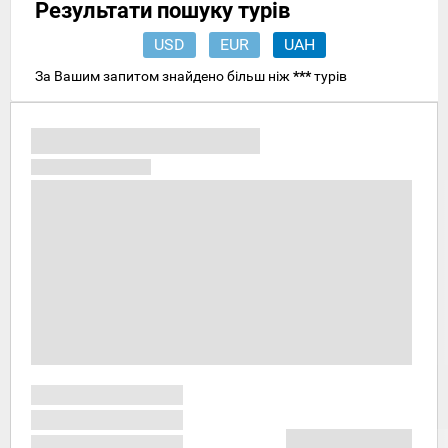
Результати пошуку турів
USD
EUR
UAH
За Вашим запитом знайдено більш ніж
***
турів