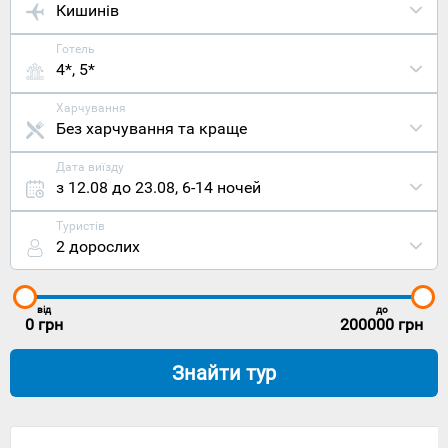
Кишинів
Готель
4*, 5*
Харчування
Без харчування та краще
Дата виїзду
з 12.08 до 23.08
,
6-14 ночей
Туристів
2 дорослих
від
до
0
грн
200000
грн
Знайти тур