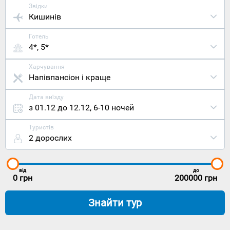
Звідки
Кишинів
Готель
4*, 5*
Харчування
Напівпансіон і краще
Дата виїзду
з 01.12 до 12.12
,
6-10 ночей
Туристів
2 дорослих
від
до
0
грн
200000
грн
Знайти тур