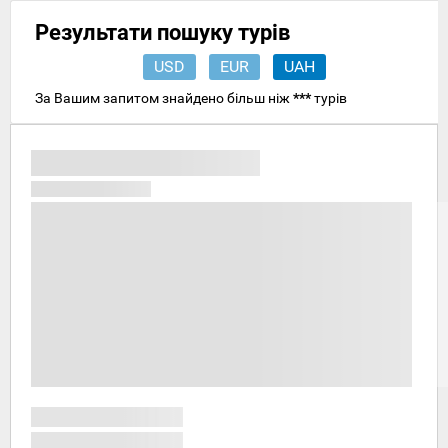
Результати пошуку турів
USD
EUR
UAH
За Вашим запитом знайдено більш ніж
***
турів