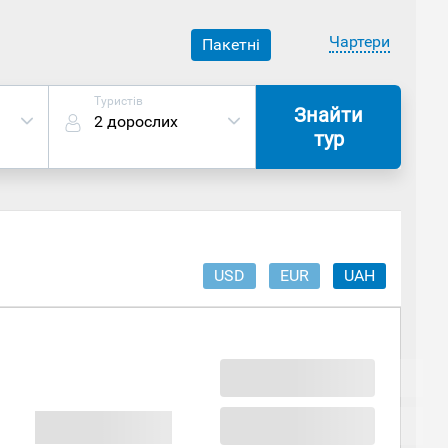
Чартери
Пакетні
Туристів
Знайти
2 дорослих
тур
USD
EUR
UAH