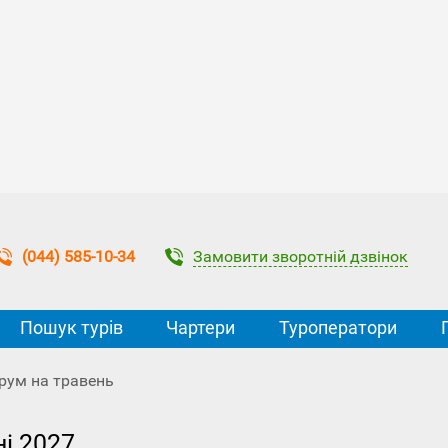
Замовити зворотній дзвінок
(044) 585-10-34
Пошук турів
Чартери
Туроператори
рум на травень
ні 2027