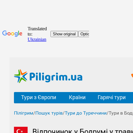
Тури з Європи
Країни
Гарячі тури
Пілігрим
/
Пошук турів
/
Тури до Туреччини
/
Тури в Бод
Відпочинок у Бодрумі у трав