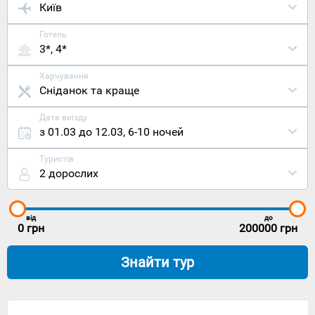
Київ
Готель
3*, 4*
Харчування
Сніданок та краще
Дата виїзду
з 01.03 до 12.03
,
6-10 ночей
Туристів
2 дорослих
від
до
0
грн
200000
грн
Знайти тур