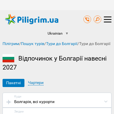
Ukrainian
▼
Пілігрим
/
Пошук турів
/
Тури до Болгарії
/
Тури до Болгарії 
Відпочинок у Болгарії навесні
2027
Чартери
Пакетні
Куди
Болгарія
, всі курорти
Звідки