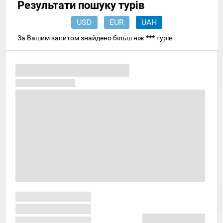
Результати пошуку турів
USD
EUR
UAH
За Вашим запитом знайдено більш ніж
***
турів