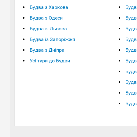
Будва з Харкова
Будв
Будва з Одеси
Будв
Будва зі Львова
Будв
Будва із Запоріжжя
Будв
Будва з Дніпра
Будв
Усі тури до Будви
Будв
Будв
Будв
Будв
Будв