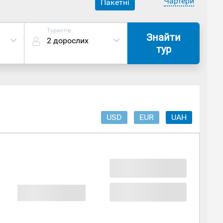
Чартери
Пакетні
Туристів
Знайти
2 дорослих
тур
USD
EUR
UAH