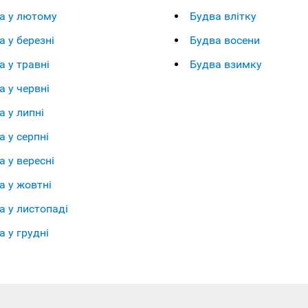
а у лютому
Будва влітку
а у березні
Будва восени
а у травні
Будва взимку
а у червні
а у липні
а у серпні
а у вересні
а у жовтні
а у листопаді
а у грудні