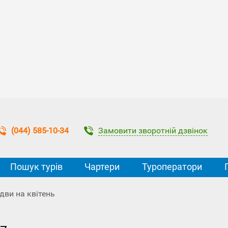
Замовити зворотній дзвінок
(044) 585-10-34
Пошук турів
Чартери
Туроператори
дви на квітень