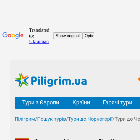
Тури з Європи
Країни
Гарячі тури
Пілігрим
/
Пошук турів
/
Тури до Чорногорії
/
Тури до Чо