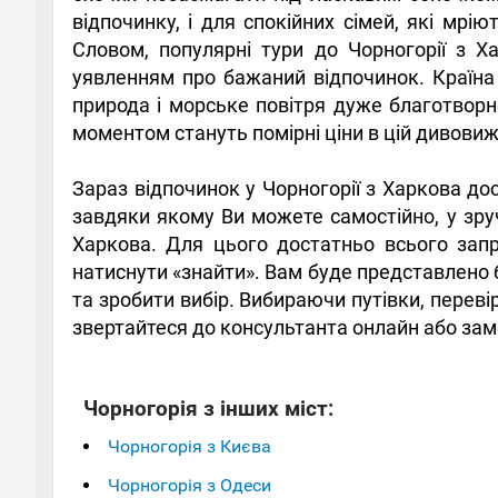
відпочинку, і для спокійних сімей, які мрі
Словом, популярні тури до Чорногорії з Х
уявленням про бажаний відпочинок. Країна 
природа і морське повітря дуже благотворн
моментом стануть помірні ціни в цій дивовижн
Зараз відпочинок у Чорногорії з Харкова до
завдяки якому Ви можете самостійно, у зруч
Харкова. Для цього достатньо всього запро
натиснути «знайти». Вам буде представлено б
та зробити вибір. Вибираючи путівки, перев
звертайтеся до консультанта онлайн або замо
Чорногорія з інших міст:
Чорногорія з Києва
Чорногорія з Одеси