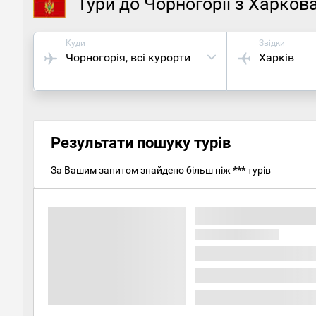
Тури до Чорногорії з Харков
Куди
Звідки
Чорногорія
, всі курорти
Харків
Результати пошуку турів
За Вашим запитом знайдено більш ніж
***
турів