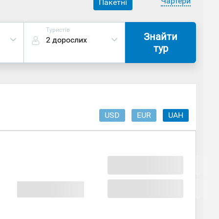
Чартери
Пакетні
Туристів
Знайти
2 дорослих
тур
USD
EUR
UAH