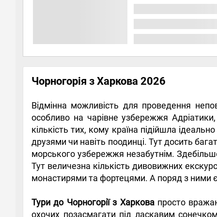
Чорногорія з Харкова 2026
Відмінна можливість для проведення неповт
особливо на чарівне узбережжя Адріатики, 
кількість тих, кому країна підійшла ідеально
друзями чи навіть поодинці. Тут досить бага
морського узбережжя незабутнім. Здебільшог
Тут величезна кількість дивовижних екскурсі
монастирями та фортецями. А поряд з ними є 
Тури до Чорногорії з Харкова
просто вражаю
охочих позасмагати під ласкавим сонечком,