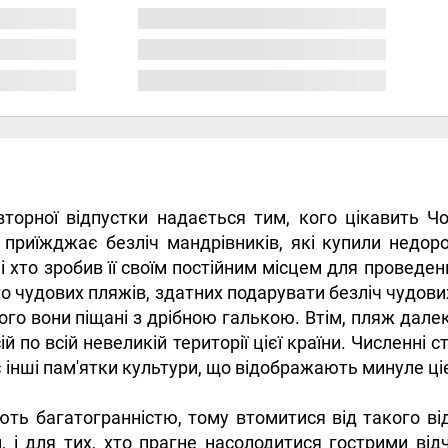
орної відпустки надається тим, кого цікавить Чо
приїжджає безліч мандрівників, які купили недорог
 і хто зробив її своїм постійним місцем для проведенн
то чудових пляжів, здатних подарувати безліч чудових
о вони піщані з дрібною галькою. Втім, пляж далек
й по всій невеликій території цієї країни. Численні 
інші пам'ятки культури, що відображають минуле ціє
ть багатогранністю, тому втомитися від такого ві
 і для тих, хто прагне насолодитися гострими від