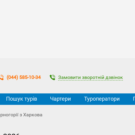
Замовити зворотній дзвінок
(044) 585-10-34
Пошук турів
Чартери
Туроператори
рногорії з Харкова