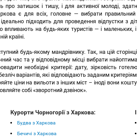
ють про затишок і тишу, і для активної молоді, зд
аркова є для всіх, головне — вибрати правильний
ідеально підходить для проведення відпустки з діт
о впливають на будь-яких туристів — і маленьких
ій країні.
ступний будь-якому мандрівнику. Так, на цій сторін
ний час та у відповідному місці вибрати найоптима
вадити необхідні критерії: дату, зірковість готелю
езліч варіантів, які відповідають заданим критерія
іряйте ціни на вильоти з інших міст – іноді вони ко
вляйте собі «зворотний дзвінок».
Курорти Чорногорії з Харкова:
Будва з Харкова
Бечичі з Харкова