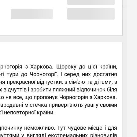
рногорія з Харкова. Щороку до цієї країни,
і тури до Чорногорії. І серед них достатня
я прекрасної відпустки: з сім'єю та дітьми, з
 відчуттів і зробити пляжний відпочинок біля
о не все, що пропонує Чорногорія з Харкова.
стародавні містечка привертають увагу своїми
ї неповторної країни.
дпочинку неможливо. Тут чудове місце і для
чуттями у вигляді екстремальних різновидів