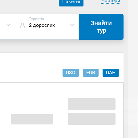
Чартери
Пакетні
Туристів
Знайти
2 дорослих
тур
USD
EUR
UAH