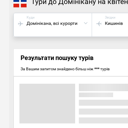
Тури до Домінікану на квіте
Куди
Звідки
Домінікана
, всі курорти
Кишинів
Результати пошуку турів
За Вашим запитом знайдено більш ніж
***
турів