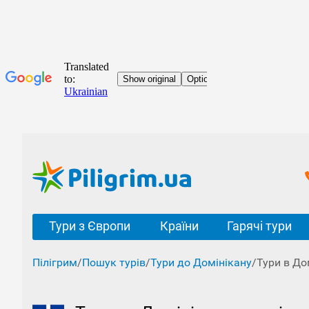
Тури з Європи
Країни
Гарячі тури
Пілігрим
/
Пошук турів
/
Тури до Домінікану
/
Тури в До