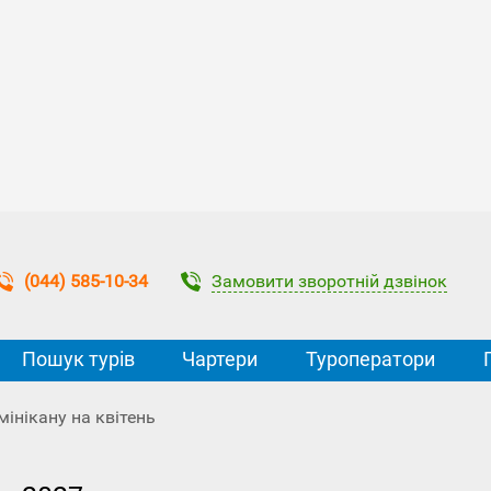
Замовити зворотній дзвінок
(044) 585-10-34
Пошук турів
Чартери
Туроператори
мінікану на квітень