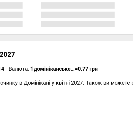
 2027
14
Валюта:
1
домініканське песо
=0.77 грн
дпочинку в Домінікані у квітні 2027. Також ви может