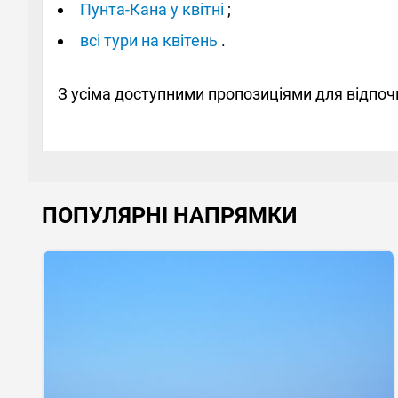
Пунта-Кана у квітні
;
всі тури на квітень
.
З усіма доступними пропозиціями для відпо
ПОПУЛЯРНІ НАПРЯМКИ