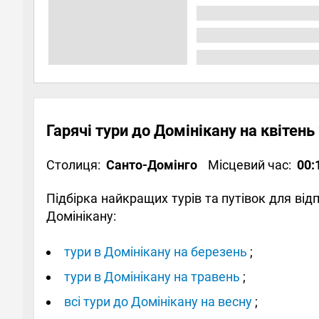
Гарячі тури до Домінікану на квітень
Столиця:
Санто-Домінго
Місцевий час:
00:
Підбірка найкращих турів та путівок для ві
Домінікану:
тури в Домінікану на березень
;
тури в Домінікану на травень
;
всі тури до Домінікану на весну
;