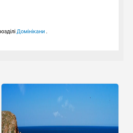
розділі
Домінікани
.