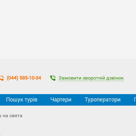
Замовити зворотній дзвінок
(044) 585-10-34
Пошук турів
Чартери
Туроператори
у на свята