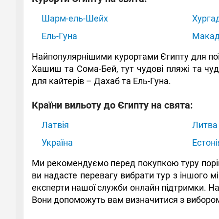
Шарм-ель-Шейх
Хурга
Ель-Гуна
Макад
Найпопулярнішими курортами Єгипту для поїз
Хашиш та Сома-Бей, тут чудові пляжі та чу
для кайтерів – Дахаб та Ель-Гуна.
Країни вильоту до Єгипту на свята:
Латвія
Литва
Україна
Естоні
Ми рекомендуємо перед покупкою туру порівня
ви надасте перевагу вибрати тур з іншого м
експерти нашої служби онлайн підтримки. Напи
Вони допоможуть вам визначитися з вибором 