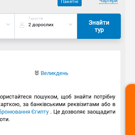
Чартери
Пакетні
Туристів
Знайти
2 дорослих
тур
🐰
Великдень
Скористайтеся пошуком, щоб знайти потрібну
 карткою, за банківськими реквізитами або в
бронювання Єгипту
. Це дозволяє заощадити
оти.