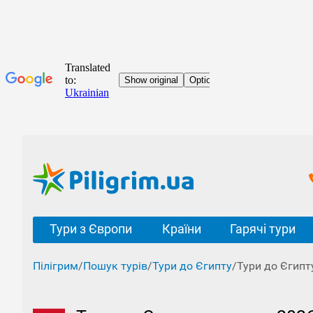
Тури з Європи
Країни
Гарячі тури
Пілігрим
/
Пошук турів
/
Тури до Єгипту
/
Тури до Єгипт