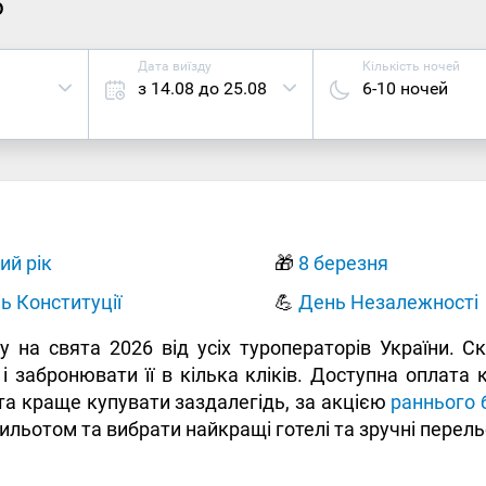
6
Дата виїзду
Кількість ночей
з 14.08 до 25.08
6-10 ночей
ий рік
🎁
8 березня
ь Конституції
💪
День Незалежності
ту на свята 2026 від усіх туроператорів України. 
і забронювати її в кілька кліків. Доступна оплата
ята краще купувати заздалегідь, за акцією
раннього 
ильотом та вибрати найкращі готелі та зручні перель