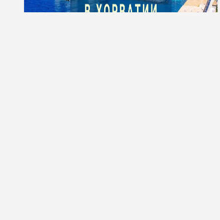
Тури до Хорватії
Телефонуйте нам:
Ми в соціальних
050 249 03 33