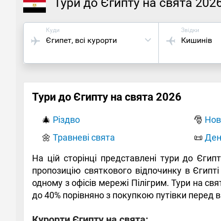
Тури до Єгипту на свята 202
Куди
Звідки
Єгипет
, всі курорти
Кишинів
Тури до Єгипту на свята 2026
🎄
Різдво
🎅
Нов
🌼
Травневі свята
📜
Ден
На цій сторінці представлені тури до Єгип
пропозицію святкового відпочинку в Єгипті 
одному з офісів мережі Пілігрим. Тури на св
до 40% порівняно з покупкою путівки перед в
Курорти Єгипту на свята: