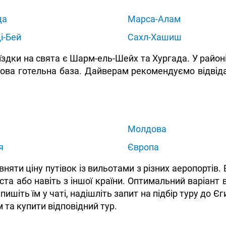
да
Марса-Алам
і-Бей
Сахл-Хашиш
дки на свята є Шарм-ель-Шейх та Хургада. У районі 
дова готельна база. Дайверам рекомендуємо відві
Молдова
я
Європа
ти ціну путівок із вильотами з різних аеропортів. 
іста або навіть з іншої країни. Оптимальний варіант
шіть їм у чаті, надішліть запит на підбір туру до Є
та купити відповідний тур.