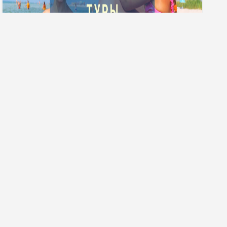
Гарячі тури
ПРО КОМПАНІЮ
ДОПОМОГА
Про нас
Часті запитання
Контакти агенцій
Як купити тур