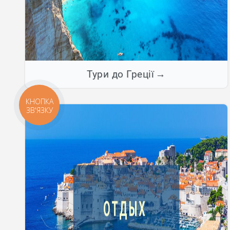
Тури до Греції
КНОПКА
ЗВ'ЯЗКУ