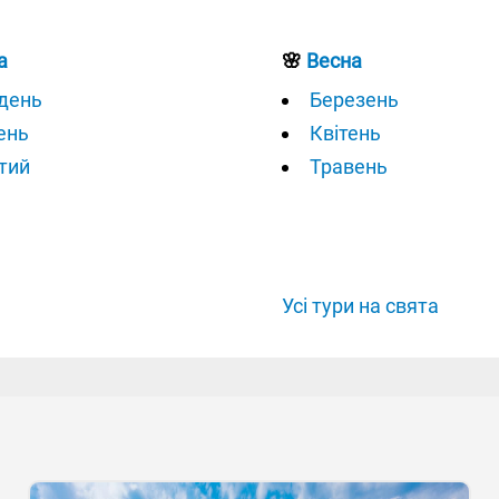
а
🌸
Весна
день
Березень
ень
Квітень
тий
Травень
Усі тури на свята