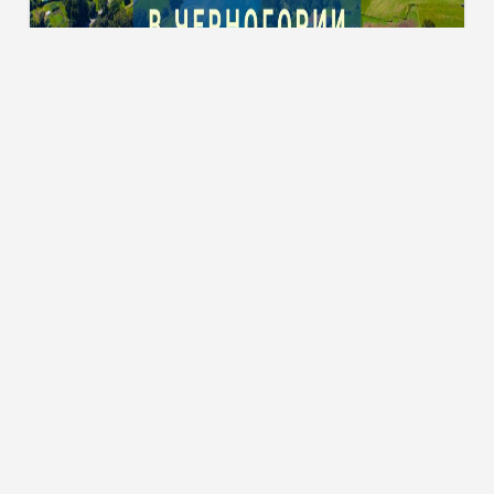
Тури до Чорногорії
ТУРИ ТА КВИТКИ
 мережах:
Пошук турів
Гарячі тури