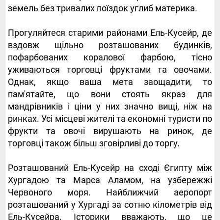
земель без тривалих поїздок углиб материка.
Прогуляйтеся старими районами Ель-Кусейр, де
вздовж щільно розташованих будинків,
пофарбованих коралової фарбою, тісно
уживаються торговці фруктами та овочами.
Однак, якщо ваша мета заощадити, то
пам'ятайте, що вони стоять якраз для
мандрівників і ціни у них значно вищі, ніж на
ринках. Усі місцеві жителі та економні туристи по
фрукти та овочі вирушають на ринок, де
торговці також більш зговірливі до торгу.
Розташований Ель-Кусейр на сході Єгипту між
Хургадою та Марса Аламом, на узбережжі
Червоного моря. Найближчий аеропорт
розташований у Хургаді за сотню кілометрів від
Ель-Кусейра. Історики вважають, що це