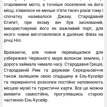
старовинне місто, а точніше поселення на його
місці, з'явилося не менше п'яти тисяч років тому і
спочатку називалося Джаау. Стародавній
Єгипет, при якому він був заснований,
використовував його як важливий порт, для
якого човни виготовлялися в далеких Фівах на
річці Ніл.
Вражаюче, але човни переміщалися для
узбережжя Червоного моря волоком землею, і
дорога займала чимало часу. Стародавня Греція,
Стародавній Рим та держави Середньовіччя
також залишили свою спадщину в Ель-Кусейрі
та перманентні розкопки постійно наповнюють
місцеві музеї та туристичні карти. Все це можна
виявити самостійно, прогулявшись старою
частиною Ель-Кусейр.