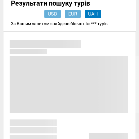
Результати пошуку турів
USD
EUR
UAH
За Вашим запитом знайдено більш ніж
***
турів