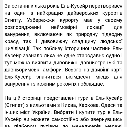
За останні кілька років Ель-Кусейр перетворився
на один із найкращих дайверських курортів
Єгипту. Узбережжя курорту має у своєму
розпорядженні неймовірні локації для
занурення, включаючи як природну підводну
красу, так і дивовижну спадщину людської
цивілізації. Так поблизу історичної частини Ель-
Кусейр зазнало лиха не одне стародавнє судно і
тут можна виявити дивовижні давньогрецькі та
давньоримські амфори. Всього на дайвінг-карті
Ель-Кусейр значиться вісімдесят місць для
занурення і з кожним роком їх побільшає.
На цій сторінці представлені тури в Ель-Кусейр
(Єгипет) з вильотами з Києва, Харкова, Одеси та
інших міст України. Вибрати і купити тур в Ель-
Кусейр ви можете самостійно або звернувшись
за підбором путівки до менеджерів мережі