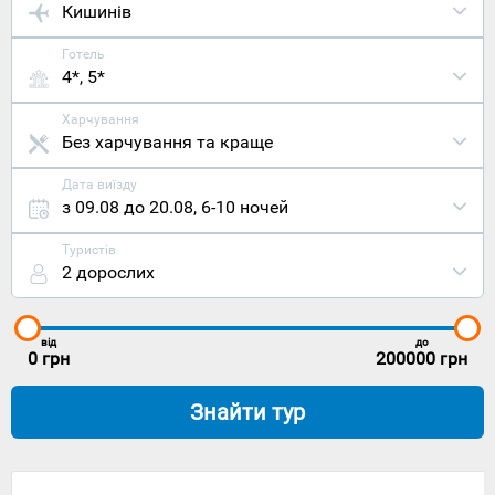
Кишинів
Готель
4*, 5*
Харчування
Без харчування та краще
Дата виїзду
з 09.08 до 20.08
,
6-10 ночей
Туристів
2 дорослих
від
до
0
грн
200000
грн
Знайти тур