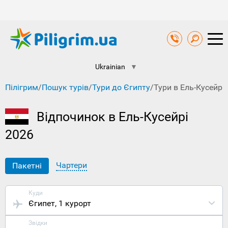
Ukrainian
▼
Пілігрим
/
Пошук турів
/
Тури до Єгипту
/
Тури в Ель-Кусейр
Відпочинок в Ель-Кусейрі
2026
Чартери
Пакетні
Куди
Єгипет
, 1 курорт
Звідки