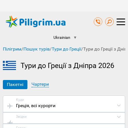
Ukrainian
▼
Пілігрим
/
Пошук турів
/
Тури до Греції
/
Тури до Греції з Дніп
Тури до Греції з Дніпра 2026
Чартери
Пакетні
Куди
Греція
, всі курорти
Звідки