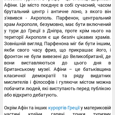
Афіни. Це місто поєднує в собі сучасний, часом
брутальний центр і античне лоно, з якого він
з'явився - Акрополь. Парфенон, центральний
храм Акрополя, безумовно, має бути включений
у тури до Греції з Дніпра, проте крім нього на
території Акрополя є ще безліч цікавих храмів.
Зовнішній вигляд Парфенона міг би бути іншим,
якби свого часу фриз, що прикрашає його, і
фронтон не були вивезені до Великобританії, де
вони виставляються до цього дня в
Британському музеї. Афіни – це батьківщина
класичної демократії та ряду видатних
мислителів і філософів і гуляючи містом можна
побачити людей, які виступають перед публікою
або відкрито дебатують.
Окрім Афін та інших
курортів Греції
у материковій
частині країни, гарячі точки туризму