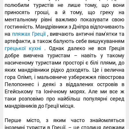
полюбили туристів не лише тому, що вони
приносять гроші, а й тому, що греку на
ментальному рівні важливо показувати свою
гостинність. Мандрівники з Дніпра відпочивають
на
пляжах Греції
, вивчають античні пам'ятки та
артефакти, а також балують себе вишукуванням
грецької кухні
. Однак далеко не вся Греція
добре вивчена туристам – навіть у такому
насиченому туристами просторі є білі плями, до
яких мандрівники рідко доходять. Це і велична
гора Олімп, і мальовниче узбережжя півострова
Пелопоннес і деякі з віддалених островів в
Егейському та Іонічному морях. Але ми все ж
таки розповімо про найбільш популярні серед
мандрівників до Греції місця.
Перше місто, з яким часто знайомляться
іноземні туристи в Греції, – це столиця держави