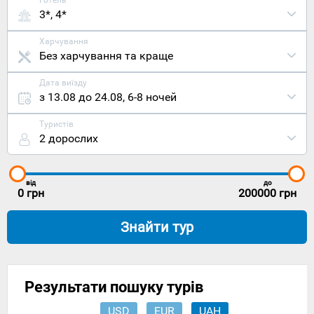
Готель
3*, 4*
Харчування
Без харчування та краще
Дата виїзду
з 13.08 до 24.08
,
6-8 ночей
Туристів
2 дорослих
від
до
0
грн
200000
грн
Знайти тур
Результати пошуку турів
USD
EUR
UAH