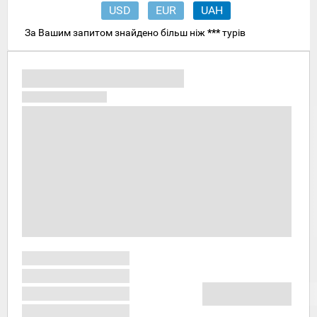
USD
EUR
UAH
За Вашим запитом знайдено більш ніж
***
турів