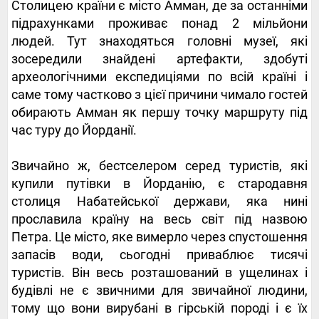
Столицею країни є місто Амман, де за останніми
підрахунками проживає понад 2 мільйони
людей. Тут знаходяться головні музеї, які
зосередили знайдені артефакти, здобуті
археологічними експедиціями по всій країні і
саме тому частково з цієї причини чимало гостей
обирають Амман як першу точку маршруту під
час туру до Йорданії.
Звичайно ж, бестселером серед туристів, які
купили путівки в Йорданію, є стародавня
столиця Набатейської держави, яка нині
прославила країну на весь світ під назвою
Петра. Це місто, яке вимерло через спустошення
запасів води, сьогодні приваблює тисячі
туристів. Він весь розташований в ущелинах і
будівлі не є звичними для звичайної людини,
тому що вони вирубані в гірській породі і є їх