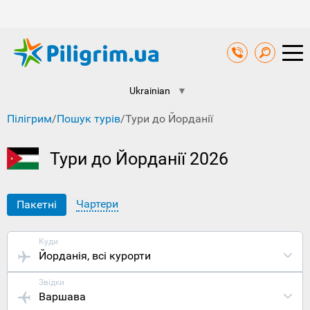
Ukrainian
▼
Пілігрим
/
Пошук турів
/
Тури до Йорданії
Тури до Йорданії 2026
Чартери
Пакетні
Куди
Йорданія
, всі курорти
Звідки
Варшава