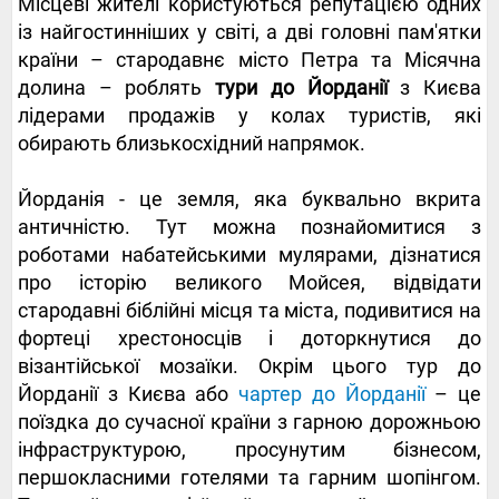
Місцеві жителі користуються репутацією одних
із найгостинніших у світі, а дві головні пам'ятки
країни – стародавнє місто Петра та Місячна
долина – роблять
тури до Йорданії
з Києва
лідерами продажів у колах туристів, які
обирають близькосхідний напрямок.
Йорданія - це земля, яка буквально вкрита
античністю. Тут можна познайомитися з
роботами набатейськими мулярами, дізнатися
про історію великого Мойсея, відвідати
стародавні біблійні місця та міста, подивитися на
фортеці хрестоносців і доторкнутися до
візантійської мозаїки. Окрім цього тур до
Йорданії з Києва або
чартер до Йорданії
– це
поїздка до сучасної країни з гарною дорожньою
інфраструктурою, просунутим бізнесом,
першокласними готелями та гарним шопінгом.