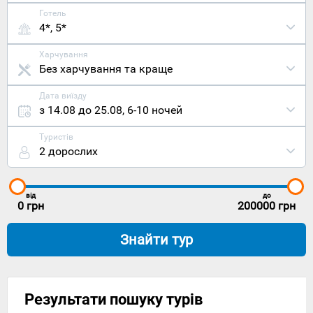
Готель
4*, 5*
Харчування
Без харчування та краще
Дата виїзду
з 14.08 до 25.08
,
6-10 ночей
Туристів
2 дорослих
від
до
0
грн
200000
грн
Знайти тур
Результати пошуку турів