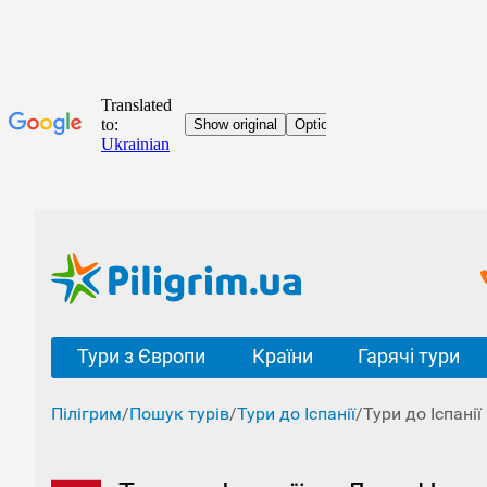
Тури з Європи
Країни
Гарячі тури
Пілігрим
/
Пошук турів
/
Тури до Іспанії
/
Тури до Іспані