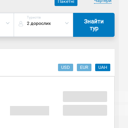
Чартери
Пакетні
Туристів
Знайти
2 дорослих
тур
USD
EUR
UAH