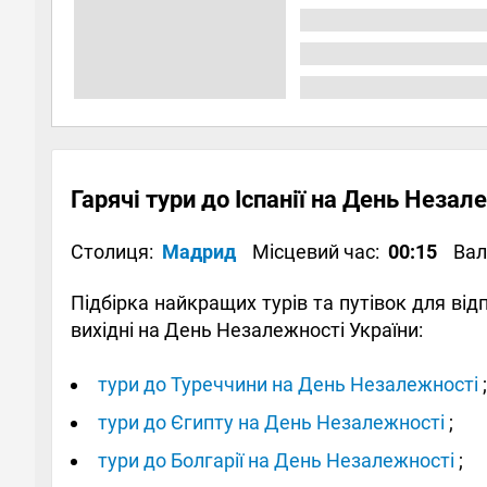
Гарячі тури до Іспанії на День Неза
Столиця:
Мадрид
Місцевий час:
00:15
Ва
Підбірка найкращих турів та путівок для ві
вихідні на День Незалежності України:
тури до Туреччини на День Незалежності
;
тури до Єгипту на День Незалежності
;
тури до Болгарії на День Незалежності
;