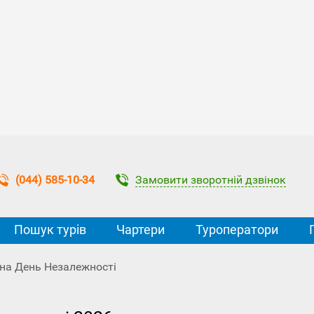
Замовити зворотній дзвінок
(044) 585-10-34
Пошук турів
Чартери
Туроператори
ї на День Незалежності