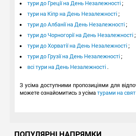
тури до Греції на День Незалежності
;
тури на Кіпр на День Незалежності
;
тури до Албанії на День Незалежності
;
тури до Чорногорії на День Незалежності
;
тури до Хорватії на День Незалежності
;
тури до Грузії на День Незалежності
;
всі тури на День Незалежності
.
З усіма доступними пропозиціями для відпо
можете ознайомитись з усіма
турами на свят
ПОПУЛЯРНІ НАПРЯМКИ