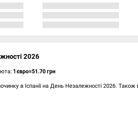
лежності 2026
люта:
1
євро
=51.70 грн
дпочинку в Іспанії на День Незалежності 2026. Тако