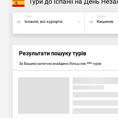
Тури до Іспанії на День Нез
Куди
Звідки
Іспанія
, всі курорти
Кишинів
Результати пошуку турів
За Вашим запитом знайдено більш ніж
***
турів