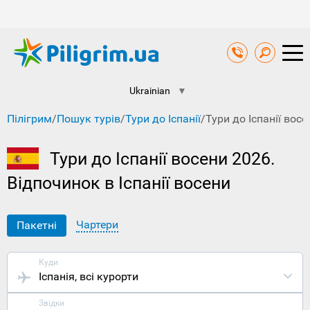
Ukrainian
▼
Пілігрим
/
Пошук турів
/
Тури до Іспанії
/
Тури до Іспанії восе
Тури до Іспанії восени 2026.
Відпочинок в Іспанії восени
Чартери
Пакетні
Куди
Іспанія
, всі курорти
Звідки