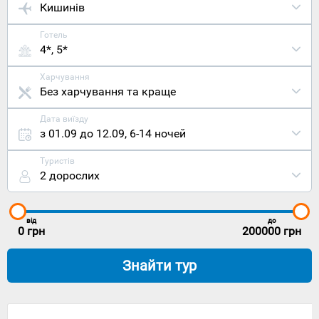
Кишинів
Готель
4*, 5*
Харчування
Без харчування та краще
Дата виїзду
з 01.09 до 12.09
,
6-14 ночей
Туристів
2 дорослих
від
до
0
грн
200000
грн
Знайти тур