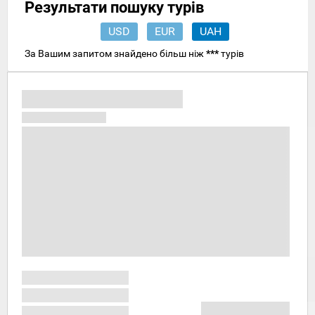
Результати пошуку турів
USD
EUR
UAH
За Вашим запитом знайдено більш ніж
***
турів