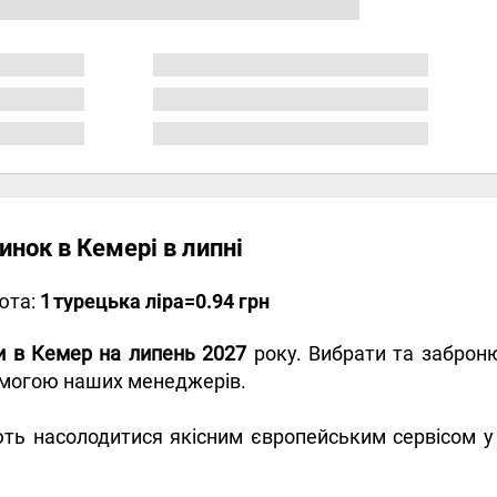
инок в Кемері в липні
юта:
1
турецька ліра
=0.94 грн
ри в Кемер на липень 2027
року. Вибрати та заброню
помогою наших менеджерів.
ь насолодитися якісним європейським сервісом у