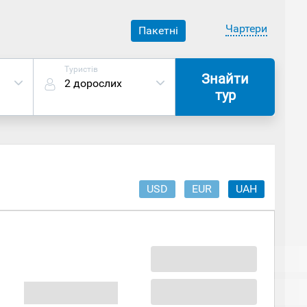
Чартери
Пакетні
Туристів
Знайти
2 дорослих
тур
USD
EUR
UAH