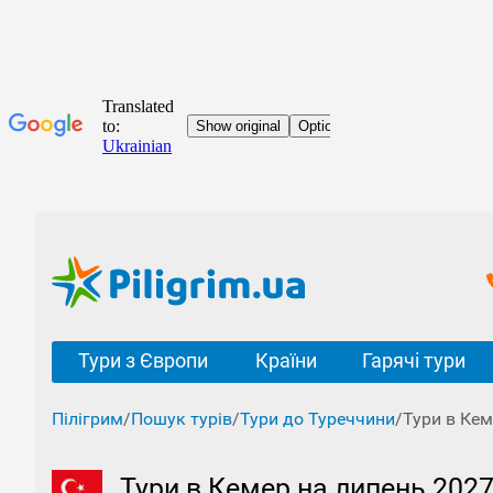
Тури з Європи
Країни
Гарячі тури
Пілігрим
/
Пошук турів
/
Тури до Туреччини
/
Тури в Кем
Тури в Кемер на липень 2027