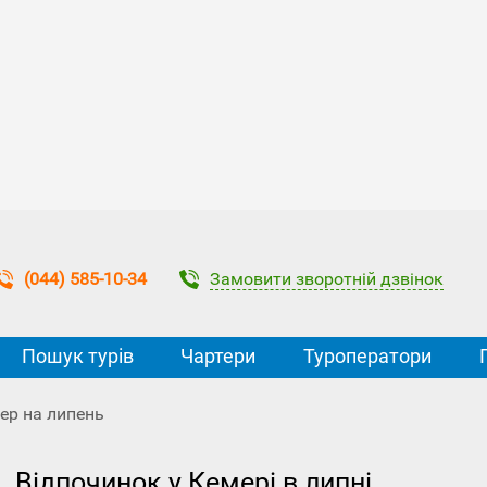
Замовити зворотній дзвінок
(044) 585-10-34
Пошук турів
Чартери
Туроператори
ер на липень
. Відпочинок у Кемері в липні