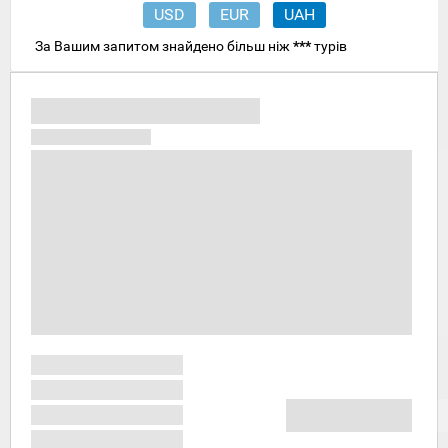
USD
EUR
UAH
За Вашим запитом знайдено більш ніж
***
турів