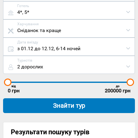
Готель
4*, 5*
Харчування
Сніданок та краще
Дата виїзду
з 01.12 до 12.12
,
6-14 ночей
Туристів
2 дорослих
від
до
0
грн
200000
грн
Знайти тур
Результати пошуку турів