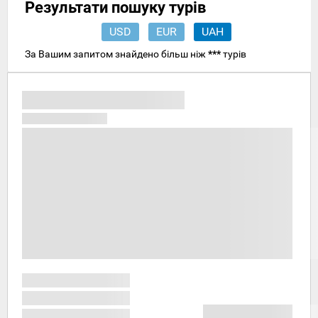
Результати пошуку турів
USD
EUR
UAH
За Вашим запитом знайдено більш ніж
***
турів