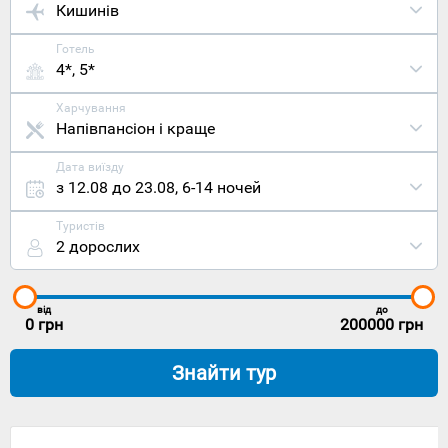
Кишинів
Готель
4*, 5*
Харчування
Напівпансіон і краще
Дата виїзду
з 12.08 до 23.08
,
6-14 ночей
Туристів
2 дорослих
від
до
0
грн
200000
грн
Знайти тур