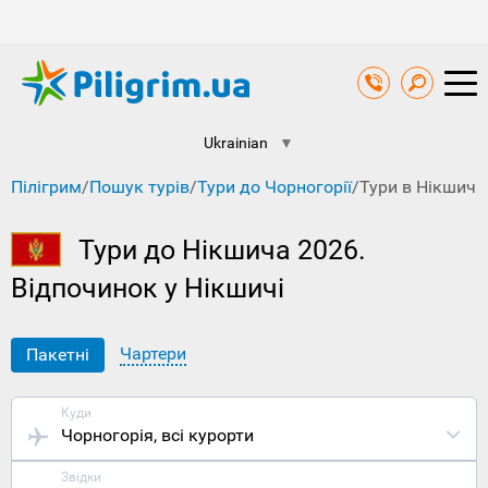
Ukrainian
▼
Пілігрим
/
Пошук турів
/
Тури до Чорногорії
/
Тури в Нікшич
Тури до Нікшича 2026.
Відпочинок у Нікшичі
Чартери
Пакетні
Куди
Чорногорія
, всі курорти
Звідки