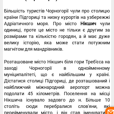
Більшість туристів Чорногорії чули про столицю
країни Підгориці та низку курортів на узбережжі
Адріатичного моря. Про місто
Нікшич
чули
одиниці, проте це місто не тільки є другим за
розмірами та кількістю городян, а й має дуже
велику історію, яка може стати потужним
магнітом для мандрівників.
Розташоване місто Нікшич біля гори Треб'єса на
заході Чорногорії в однойменному
муніципалітеті, що є найбільшим у країні.
Дістатися столиці Підгориці, де розташований і
найближчий міжнародний аеропорт можна
подолати 45 кілометрів. Поселення на місці
Нікшича існувало задовго до н. Більше 10
століть сюди перебралися слов'яни, які
перейменували місто, і він став іменуватися