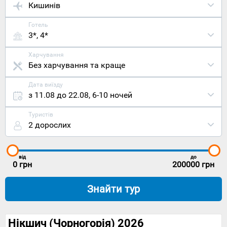
Кишинів
Готель
3*, 4*
Харчування
Без харчування та краще
Дата виїзду
з 11.08 до 22.08
,
6-10 ночей
Туристів
2 дорослих
від
до
0
грн
200000
грн
Знайти тур
Нікшич (Чорногорія) 2026