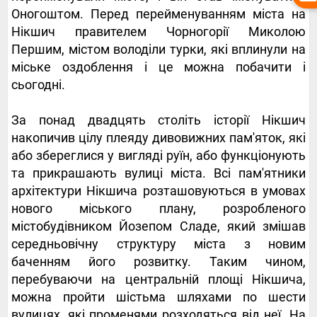
Оногоштом. Перед перейменуванням міста на
Нікшич правителем Чорногорії Миколою
Першим, містом володіли турки, які вплинули на
міське оздоблення і це можна побачити і
сьогодні.
За понад двадцять століть історії Нікшич
накопичив цілу плеяду дивовижних пам'яток, які
або збереглися у вигляді руїн, або функціонують
та прикрашають вулиці міста. Всі пам'ятники
архітектури Нікшича розташовуються в умовах
нового міського плану, розробленого
містобудівником Йозепом Сладе, який змішав
середньовічну структуру міста з новим
баченням його розвитку. Таким чином,
перебуваючи на центральній площі Нікшича,
можна пройти шістьма шляхами по шести
вулицях, які променями розходяться від неї. На