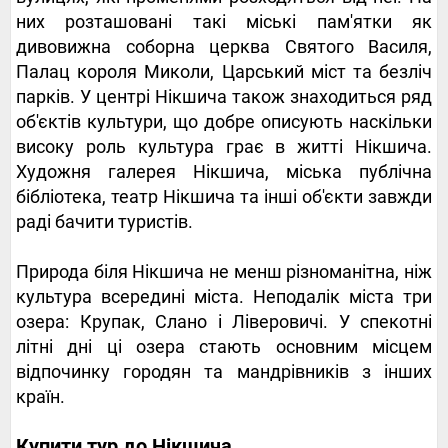
них розташовані такі міські пам'ятки як
дивовижна соборна церква Святого Василя,
Палац короля Миколи, Царський міст та безліч
парків. У центрі Нікшича також знаходиться ряд
об'єктів культури, що добре описують наскільки
високу роль культура грає в житті Нікшича.
Художня галерея Нікшича, міська публічна
бібліотека, театр Нікшича та інші об'єкти завжди
раді бачити туристів.
Природа біля Нікшича не менш різноманітна, ніж
культура всередині міста. Неподалік міста три
озера: Крупак, Слано і Ліверовичі. У спекотні
літні дні ці озера стають основним місцем
відпочинку городян та мандрівників з інших
країн.
Купити тур до Нікшича