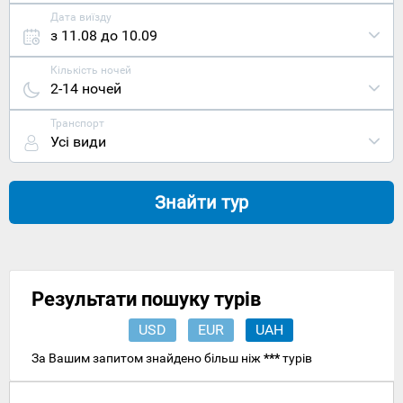
Дата виїзду
з 11.08 до 10.09
Кількість ночей
2-14 ночей
Транспорт
Усі види
Знайти тур
Результати пошуку турів
USD
EUR
UAH
За Вашим запитом знайдено більш ніж
***
турів