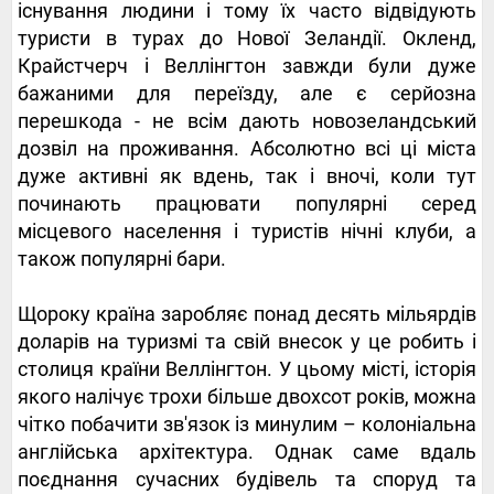
існування людини і тому їх часто відвідують
туристи в турах до Нової Зеландії. Окленд,
Крайстчерч і Веллінгтон завжди були дуже
бажаними для переїзду, але є серйозна
перешкода - не всім дають новозеландський
дозвіл на проживання. Абсолютно всі ці міста
дуже активні як вдень, так і вночі, коли тут
починають працювати популярні серед
місцевого населення і туристів нічні клуби, а
також популярні бари.
Щороку країна заробляє понад десять мільярдів
доларів на туризмі та свій внесок у це робить і
столиця країни Веллінгтон. У цьому місті, історія
якого налічує трохи більше двохсот років, можна
чітко побачити зв'язок із минулим – колоніальна
англійська архітектура. Однак саме вдаль
поєднання сучасних будівель та споруд та