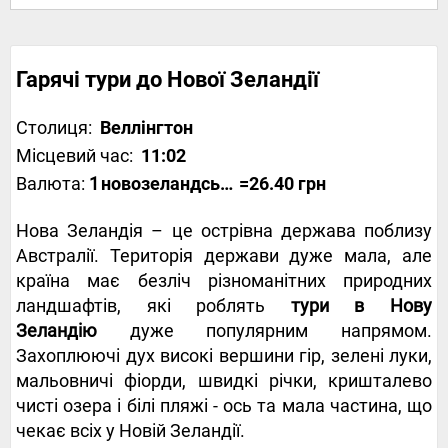
Гарячі тури до Нової Зеландії
Столиця:
Веллінгтон
Місцевий час:
11:02
Валюта:
1
новозеландський долар
=26.40 грн
Нова Зеландія – це острівна держава поблизу
Австралії. Територія держави дуже мала, але
країна має безліч різноманітних природних
ландшафтів, які роблять
тури в Нову
Зеландію
дуже популярним напрямом.
Захоплюючі дух високі вершини гір, зелені луки,
мальовничі фіорди, швидкі річки, кришталево
чисті озера і білі пляжі - ось та мала частина, що
чекає всіх у Новій Зеландії.