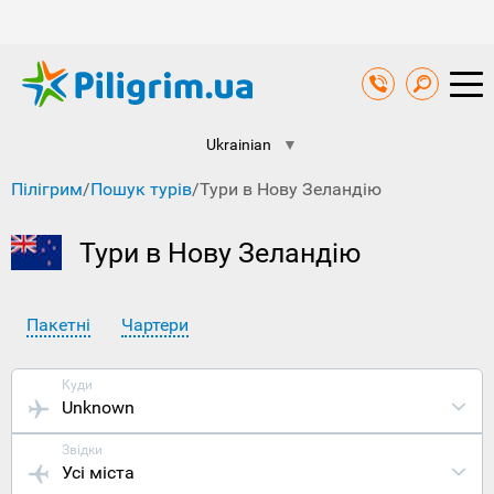
Ukrainian
▼
Пілігрим
/
Пошук турів
/
Тури в Нову Зеландію
Тури в Нову Зеландію
Пакетні
Чартери
Куди
Unknown
Звідки
Усі міста