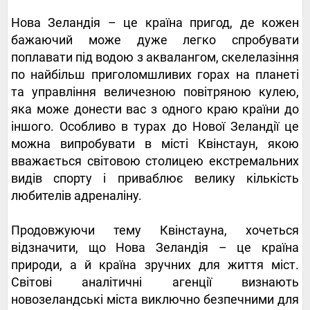
Нова Зеландія – це країна пригод, де кожен
бажаючий може дуже легко спробувати
поплавати під водою з аквалангом, скелелазіння
по найбільш приголомшливих горах на планеті
та управління величезною повітряною кулею,
яка може донести вас з одного краю країни до
іншого. Особливо в турах до Нової Зеландії це
можна випробувати в місті Квінстаун, якою
вважається світовою столицею екстремальних
видів спорту і приваблює велику кількість
любителів адреналіну.
Продовжуючи тему Квінстауна, хочеться
відзначити, що Нова Зеландія – це країна
природи, а й країна зручних для життя міст.
Світові аналітичні агенції визнають
новозеландські міста виключно безпечними для