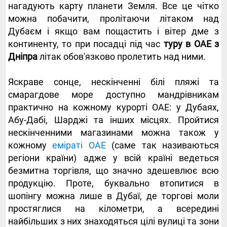
нагадують карту планети Земля. Все це чітко
можна побачити, пролітаючи літаком над
Дубаєм і якщо вам пощастить і вітер дме з
континенту, то при посадці під час
туру в ОАЕ з
Дніпра
літак обов'язково пролетить над ними.
Яскраве сонце, нескінченні білі пляжі та
смарагдове море доступно мандрівникам
практично на кожному курорті ОАЕ: у Дубаях,
Абу-Дабі, Шарджі та інших місцях. Пройтися
нескінченними магазинами можна також у
кожному
еміраті ОАЕ
(саме так називаються
регіони країни) адже у всій країні ведеться
безмитна торгівля, що значно здешевлює всю
продукцію. Проте, буквально втопитися в
шопінгу можна лише в Дубаї, де торгові моли
простяглися на кілометри, а всередині
найбільших з них знаходяться цілі вулиці та зони