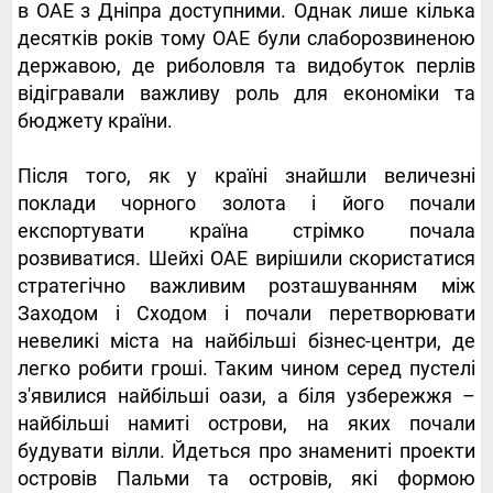
в ОАЕ з Дніпра доступними. Однак лише кілька
десятків років тому ОАЕ були слаборозвиненою
державою, де риболовля та видобуток перлів
відігравали важливу роль для економіки та
бюджету країни.
Після того, як у країні знайшли величезні
поклади чорного золота і його почали
експортувати країна стрімко почала
розвиватися. Шейхі ОАЕ вирішили скористатися
стратегічно важливим розташуванням між
Заходом і Сходом і почали перетворювати
невеликі міста на найбільші бізнес-центри, де
легко робити гроші. Таким чином серед пустелі
з'явилися найбільші оази, а біля узбережжя –
найбільші намиті острови, на яких почали
будувати вілли. Йдеться про знамениті проекти
островів Пальми та островів, які формою