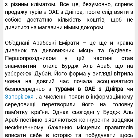
з різним кліматом. Все це, безумовно, сприяє
продажу турів в ОАЕ з Дніпра, проте слід взяти з
собою достатню кількість коштів, щоб не
дивитися на магазини німим докором.
Об'єднані Арабські Емірати – це ще й країна
диванок та дивовижних місць та будівель.
Першопрохідником у цій частині став
знаменитий готель Бурдж Аль Араб, що на
узбережжі Дубай. Його форма у вигляді вітрила
човна на довгий час почала асоціюватися
безпосередньо з
турами в ОАЕ з Дніпра
чи
Запоріжжя
, а численні появи в інформаційному
середовищі перетворили його на головну
пам'ятку країни. Однак сьогодні у Бурдж Аль
Араб постійно з'являються конкуренти завдяки
нескінченному бажанню місцевих правителів
вписати себе в історію та побудувати щось