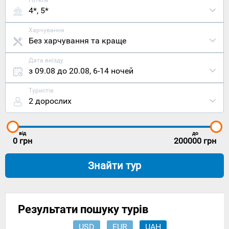
Готель
4*, 5*
Харчування
Без харчування та краще
Дата виїзду
з 09.08 до 20.08
,
6-14 ночей
Туристів
2 дорослих
від
до
0
грн
200000
грн
Знайти тур
Результати пошуку турів
USD
EUR
UAH