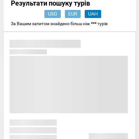
Результати пошуку турів
USD
EUR
UAH
За Вашим запитом знайдено більш ніж
***
турів