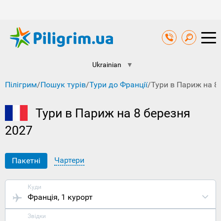
Ukrainian
▼
Пілігрим
/
Пошук турів
/
Тури до Франції
/
Тури в Париж на 8
Тури в Париж на 8 березня
2027
Чартери
Пакетні
Куди
Франція
, 1 курорт
Звідки