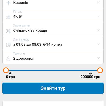
Кишинів
Готель
4*, 5*
Харчування
Сніданок та краще
Дата виїзду
з 01.03 до 08.03
,
6-14 ночей
Туристів
2 дорослих
від
до
0
грн
200000
грн
Знайти тур