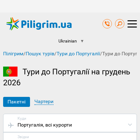
Ukrainian
▼
Пілігрим
/
Пошук турів
/
Тури до Португалії
/
Тури до Португа
Тури до Португалії на грудень
2026
Чартери
Пакетні
Куди
Португалія
, всі курорти
Звідки