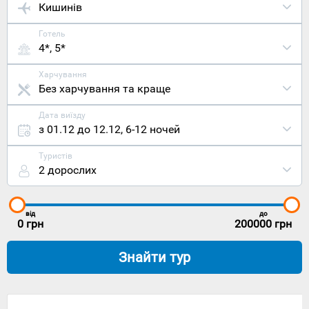
Кишинів
Готель
4*, 5*
Харчування
Без харчування та краще
Дата виїзду
з 01.12 до 12.12
,
6-12 ночей
Туристів
2 дорослих
від
до
0
грн
200000
грн
Знайти тур