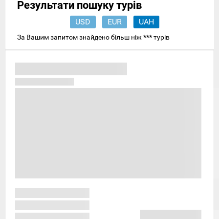
Результати пошуку турів
USD
EUR
UAH
За Вашим запитом знайдено більш ніж
***
турів