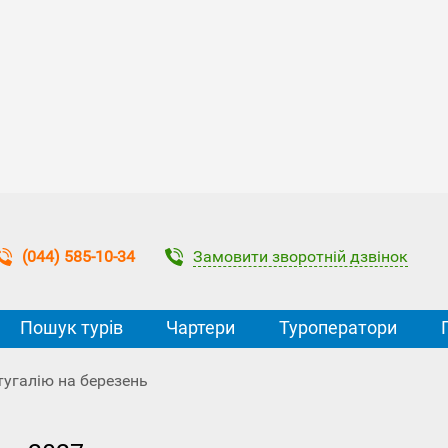
Замовити зворотній дзвінок
(044) 585-10-34
Пошук турів
Чартери
Туроператори
тугалію на березень