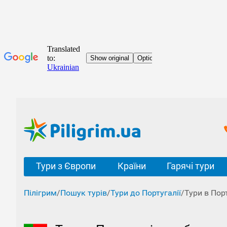
Тури з Європи
Країни
Гарячі тури
Пілігрим
/
Пошук турів
/
Тури до Португалії
/
Тури в Пор