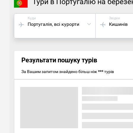
Тури в Португалію на березе
Куди
Звідки
Португалія
, всі курорти
Кишинів
Результати пошуку турів
За Вашим запитом знайдено більш ніж
***
турів