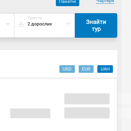
Чартери
Пакетні
Туристів
Знайти
2 дорослих
тур
USD
EUR
UAH