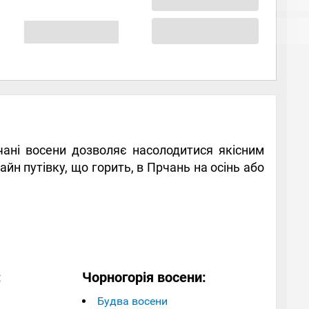
рчані восени дозволяє насолодитися якісним
йн путівку, що горить, в Прчань на осінь або
:
Чорногорія восени:
Будва восени