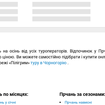
ь на осінь від усіх туроператорів. Відпочинок у П
ціною. Ви можете самостійно підібрати і купити онла
режі «Пілігрим»
туру в Чорногорію
.
ь по місяцях:
Прчань за сезонами
нь у січні
Прчань навесні