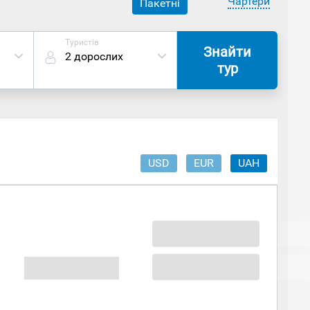
Чартери
Пакетні
Туристів
Знайти
2 дорослих
тур
USD
EUR
UAH