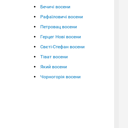
Бечичі восени
Рафаїловичі восени
Петровац восени
Герцег Нові восени
Свєті-Стефан восени
Тіват восени
Який восени
Чорногорія восени