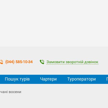
Замовити зворотній дзвінок
(044) 585-10-34
Пошук турів
Чартери
Туроператори
чані восени