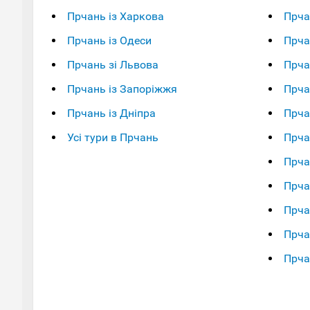
Прчань із Харкова
Прча
Прчань із Одеси
Прча
Прчань зі Львова
Прча
Прчань із Запоріжжя
Прча
Прчань із Дніпра
Прча
Усі тури в Прчань
Прча
Прча
Прча
Прча
Прча
Прча