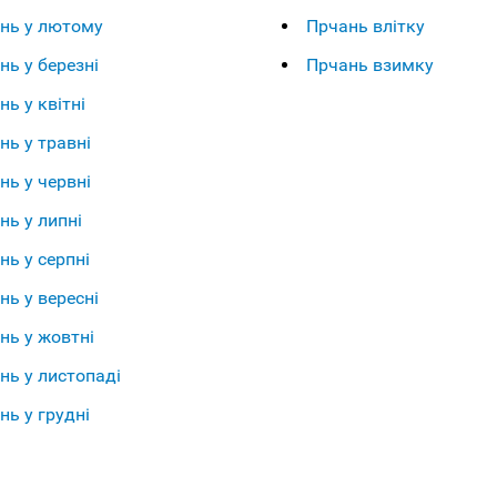
нь у лютому
Прчань влітку
нь у березні
Прчань взимку
нь у квітні
нь у травні
нь у червні
нь у липні
нь у серпні
нь у вересні
нь у жовтні
нь у листопаді
нь у грудні