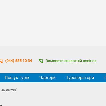
Замовити зворотній дзвінок
(044) 585-10-34
Пошук турів
Чартери
Туроператори
д на лютий