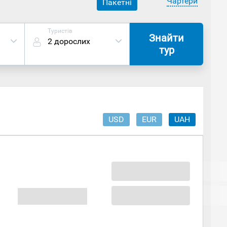
Чартери
Пакетні
Туристів
Знайти
2 дорослих
тур
USD
EUR
UAH