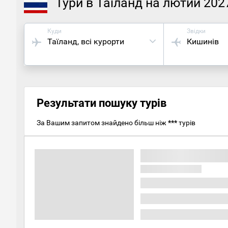
Тури в Таїланд на лютий 202
Куди
Звідки
Таїланд
, всі курорти
Кишинів
Результати пошуку турів
За Вашим запитом знайдено більш ніж
***
турів