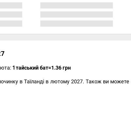
27
люта:
1
тайський бат
=1.36 грн
ідпочинку в Таїланді в лютому 2027. Також ви может