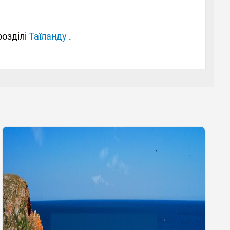
розділі
Таїланду
.