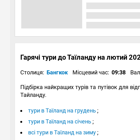
Гарячі тури до Таїланду на лютий 20
Столиця:
Бангкок
Місцевий час:
09:38
Ва
Підбірка найкращих турів та путівок для в
Тайланду.
тури в Таїланд на грудень
;
тури в Таїланд на січень
;
всі тури в Таїланд на зиму
;