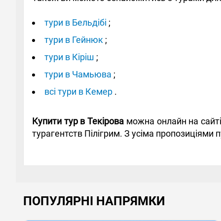
тури в Бельдібі
;
тури в Гейнюк
;
тури в Кіріш
;
тури в Чамьюва
;
всі тури в Кемер
.
Купити тур в Текірова
можна онлайн на сайті
турагентств Пілігрим. З усіма пропозиціями
ПОПУЛЯРНІ НАПРЯМКИ