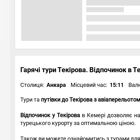
Гарячі тури Текірова. Відпочинок в Т
Столиця:
Анкара
Місцевий час:
15:11
Вал
Тури та
путівки до Текірова з авіаперельото
Відпочинок у Текірова
в Кемері дозволяє на
турецького курорту за оптимальною ціною.
Також ви можете ознайомитись з турами для