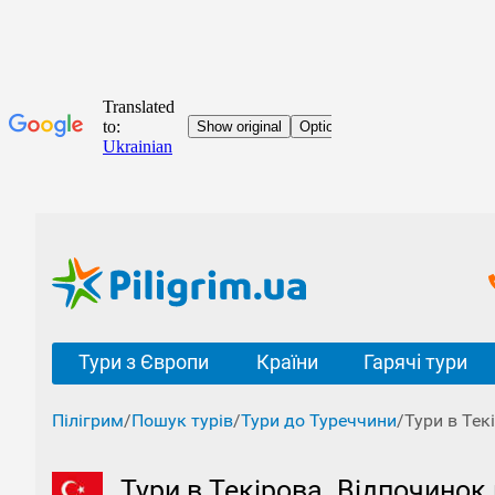
Тури з Європи
Країни
Гарячі тури
Пілігрим
/
Пошук турів
/
Тури до Туреччини
/
Тури в Тек
Тури в Текірова. Відпочинок