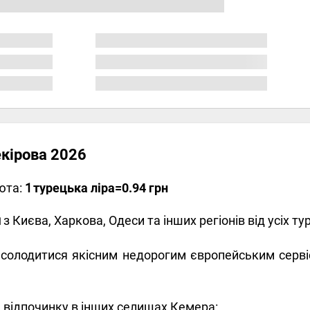
екірова 2026
юта:
1
турецька ліра
=0.94 грн
м
з Києва, Харкова, Одеси та інших регіонів від усіх ту
солодитися якісним недорогим європейським серві
 відпочинку в інших селищах Кемера: