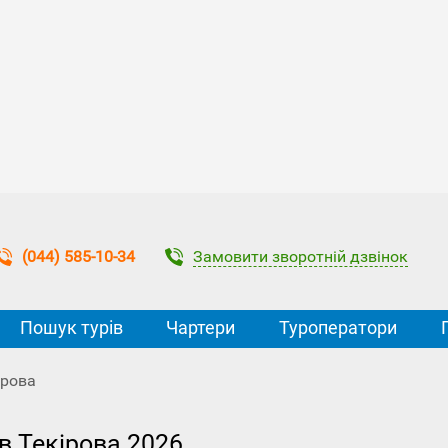
Замовити зворотній дзвінок
(044) 585-10-34
Пошук турів
Чартери
Туроператори
ірова
 в Текірова 2026