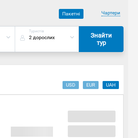
Чартери
Пакетні
Туристів
Знайти
2 дорослих
тур
USD
EUR
UAH