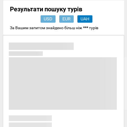
Результати пошуку турів
USD
EUR
UAH
За Вашим запитом знайдено більш ніж
***
турів