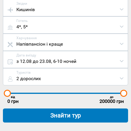
Звідки
Кишинів
Готель
4*, 5*
Харчування
Напівпансіон і краще
Дата виїзду
з 12.08 до 23.08
,
6-10 ночей
Туристів
2 дорослих
від
до
0
грн
200000
грн
Знайти тур