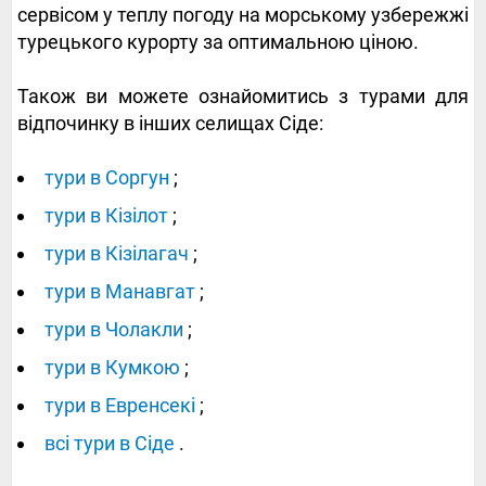
сервісом у теплу погоду на морському узбережжі
турецького курорту за оптимальною ціною.
Також ви можете ознайомитись з турами для
відпочинку в інших селищах Сіде:
тури в Соргун
;
тури в Кізілот
;
тури в Кізілагач
;
тури в Манавгат
;
тури в Чолакли
;
тури в Кумкою
;
тури в Евренсекі
;
всі тури в Сіде
.