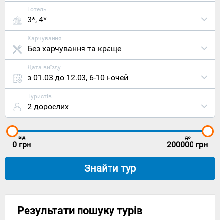
Готель
3*, 4*
Харчування
Без харчування та краще
Дата виїзду
з 01.03 до 12.03
,
6-10 ночей
Туристів
2 дорослих
від
до
0
грн
200000
грн
Знайти тур
Результати пошуку турів