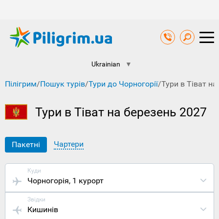
Ukrainian
▼
Пілігрим
/
Пошук турів
/
Тури до Чорногорії
/
Тури в Тіват на
Тури в Тіват на березень 2027
Чартери
Пакетні
Куди
Чорногорія
, 1 курорт
Звідки
Кишинів