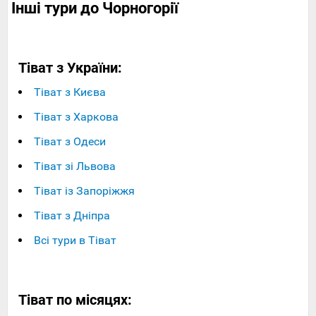
Інші тури до Чорногорії
Тіват з України:
Тіват з Києва
Тіват з Харкова
Тіват з Одеси
Тіват зі Львова
Тіват із Запоріжжя
Тіват з Дніпра
Всі тури в Тіват
Тіват по місяцях: