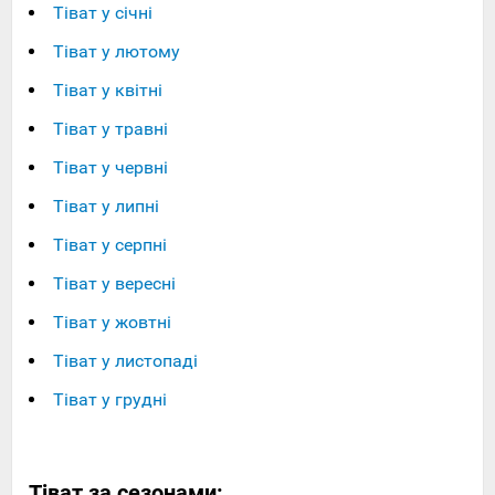
Тіват у січні
Тіват у лютому
Тіват у квітні
Тіват у травні
Тіват у червні
Тіват у липні
Тіват у серпні
Тіват у вересні
Тіват у жовтні
Тіват у листопаді
Тіват у грудні
Тіват за сезонами: