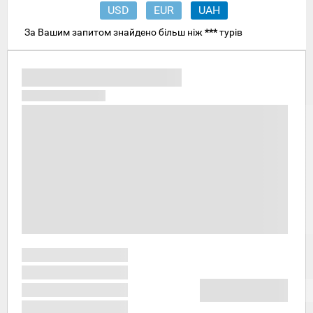
USD
EUR
UAH
За Вашим запитом знайдено більш ніж
***
турів