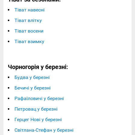
Тіват навесні
Тіват влітку
Тіват восени
Тіват взимку
Чорногорія у березні:
Будва у березні
Бечичі у березні
Рафаїловичі у березні
Петровац у березні
Герцег Нові у березні
Світлана-Стефан у березні