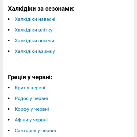
Халкідіки за сезонами:
Халкідіки навесні
Халкідіки влітку
Халкідіки восени
Халкідіки взимку
Греція у червні:
Крит у червні
Родос у червні
Корфу у червні
Афіни у червні
Санторіні у червні