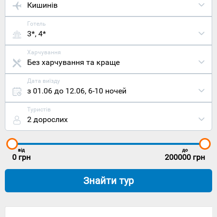
Кишинів
Готель
3*, 4*
Харчування
Без харчування та краще
Дата виїзду
з 01.06 до 12.06
,
6-10 ночей
Туристів
2 дорослих
від
до
0
грн
200000
грн
Знайти тур