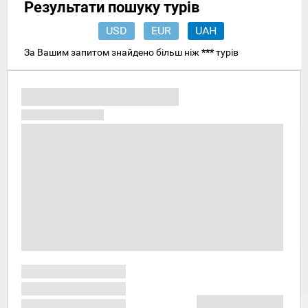
Результати пошуку турів
USD
EUR
UAH
За Вашим запитом знайдено більш ніж
***
турів