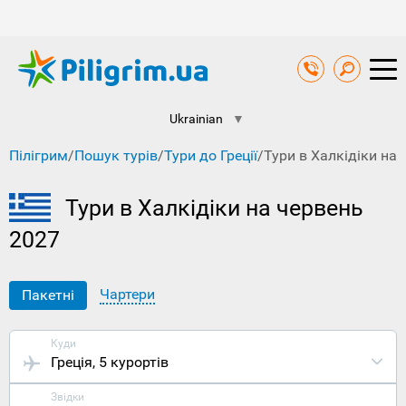
Ukrainian
▼
Пілігрим
/
Пошук турів
/
Тури до Греції
/
Тури в Халкідіки на
Тури в Халкідіки на червень
2027
Чартери
Пакетні
Куди
Греція
, 5 курортів
Звідки