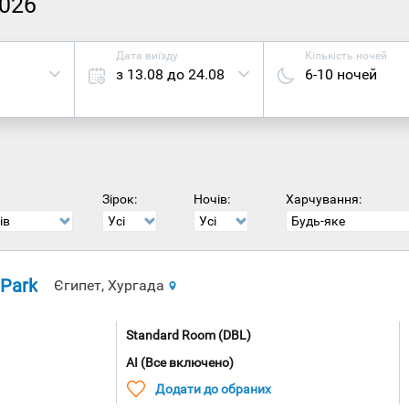
2026
Дата виїзду
Кількість ночей
з 13.08 до 24.08
6-10 ночей
Зірок:
Ночів:
Харчування:
ів
Усі
Усі
Будь-яке
 Park
Єгипет, Хургада
Standard Room (DBL)
AI (Все включено)
Додати до обраних