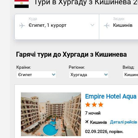
Тури в Хургаду з Кишинева 
Куди
Звідки
Єгипет
, 1 курорт
Кишинів
Гарячі тури до Хургади з Кишинева
Країни:
Регіони:
Виїзд:
Єгипет
Хургада
Кишин
Empire Hotel Aqua
7 ночей
Деталі рейсів
Кишинів
02.09.2026, порівн.