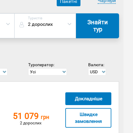
Чартери
Пакетні
Туристів
Знайти
2 дорослих
тур
Туроператор:
Валюта:
Усі
USD
Докладніше
51 079
Швидке
грн
замовлення
2 дорослих