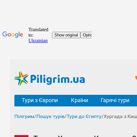
Тури з Європи
Країни
Гарячі тури
Пілігрим
/
Пошук турів
/
Тури до Єгипту
/
Хургада з Ки