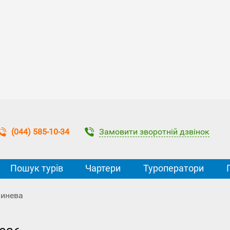
Замовити зворотній дзвінок
(044) 585-10-34
Пошук турів
Чартери
Туроператори
шинева