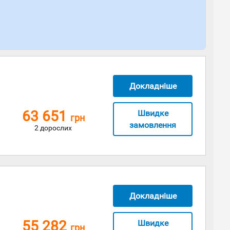
Докладніше
63 651
Швидке
грн
замовлення
2 дорослих
Докладніше
55 282
Швидке
грн