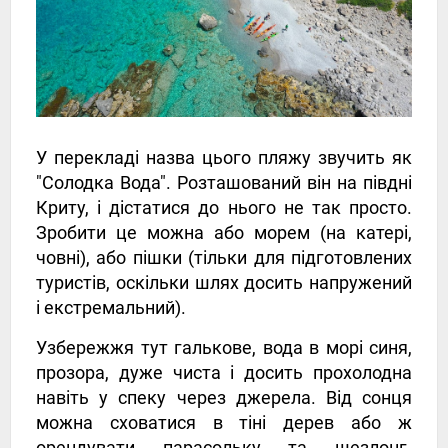
У перекладі назва цього пляжу звучить як
"Солодка Вода". Розташований він на півдні
Криту, і дістатися до нього не так просто.
Зробити це можна або морем (на катері,
човні), або пішки (тільки для підготовлених
туристів, оскільки шлях досить напружений
і екстремальний).
Узбережжя тут галькове, вода в морі синя,
прозора, дуже чиста і досить прохолодна
навіть у спеку через джерела. Від сонця
можна сховатися в тіні дерев або ж
орендувати парасольку та шезлонг.