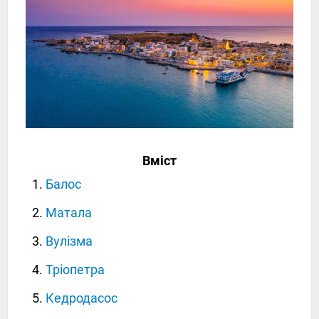
Вміст
Балос
Матала
Вулізма
Тріопетра
Кедродасос