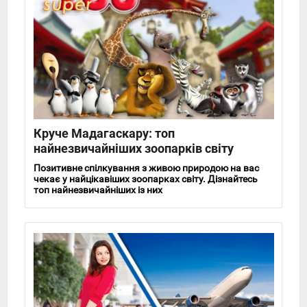
Круче Мадагаскару: топ
найнезвичайніших зоопарків світу
Позитивне спілкування з живою природою на вас
чекає у найцікавіших зоопарках світу. Дізнайтесь
топ найнезвичайніших із них