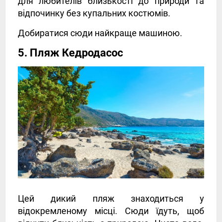
для любителів близькості до природи та
відпочинку без купальних костюмів.
Добиратися сюди найкраще машиною.
5. Пляж Кедродасос
Цей дикий пляж знаходиться у
відокремленому місці. Сюди їдуть, щоб