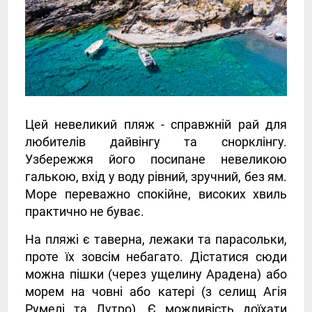
Цей невеликий пляж - справжній рай для
любителів дайвінгу та снорклінгу.
Узбережжя його посипане невеликою
галькою, вхід у воду рівний, зручний, без ям.
Море переважно спокійне, високих хвиль
практично не буває.
На пляжі є таверна, лежаки та парасольки,
проте їх зовсім небагато. Дістатися сюди
можна пішки (через ущелину Арадена) або
морем на човні або катері (з селищ Агія
Румелі та Лутро). Є можливість доїхати