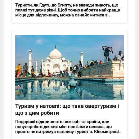
Туристи, які їдуть до Єгипту, не завжди знають, що
пляжі тут дуже різні. Щоб точно вибрати найкраще
місце для відпочинку, можна ознайомитися з
коротким описом найкращих пляжів Єгипту.
Туризм у натовпі: що таке овертуризм і
що з цим робити
Подорожі відкривають нам світ та країни, але
популярність деяких міст настільки велика, що
просто не витримує напливу туристів. Кілометрові
черги.