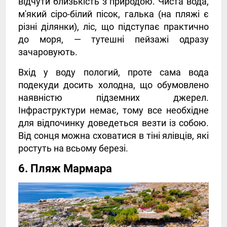
відчути близькість з природою. Чиста вода,
м'який сіро-білий пісок, галька (на пляжі є
різні ділянки), ліс, що підступає практично
до моря, — тутешні пейзажі одразу
зачаровують.
Вхід у воду пологий, проте сама вода
подекуди досить холодна, що обумовлено
наявністю підземних джерел.
Інфраструктури немає, тому все необхідне
для відпочинку доведеться везти із собою.
Від сонця можна сховатися в тіні ялівців, які
ростуть на всьому березі.
6. Пляж Мармара