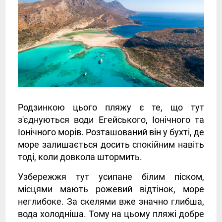
Родзинкою цього пляжу є те, що тут
з'єднуються води Егейського, Іонічного та
Іонічного морів. Розташований він у бухті, де
море залишається досить спокійним навіть
тоді, коли довкола штормить.
Узбережжя тут усипане білим піском,
місцями мають рожевий відтінок, море
неглибоке. За скелями вже значно глибша,
вода холодніша. Тому на цьому пляжі добре