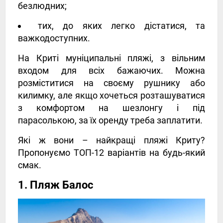
безлюдних;
тих, до яких легко дістатися, та
важкодоступних.
На Криті муніципальні пляжі, з вільним
входом для всіх бажаючих. Можна
розміститися на своєму рушнику або
килимку, але якщо хочеться розташуватися
з комфортом на шезлонгу і під
парасолькою, за їх оренду треба заплатити.
Які ж вони – найкращі пляжі Криту?
Пропонуємо ТОП-12 варіантів на будь-який
смак.
1. Пляж Балос