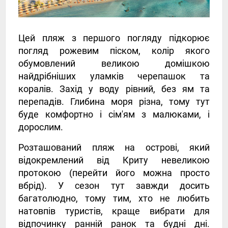
Цей пляж з першого погляду підкорює
погляд рожевим піском, колір якого
обумовлений великою домішкою
найдрібніших уламків черепашок та
коралів. Захід у воду рівний, без ям та
перепадів. Глибина моря різна, тому тут
буде комфортно і сім'ям з малюками, і
дорослим.
Розташований пляж на острові, який
відокремлений від Криту невеликою
протокою (перейти його можна просто
вбрід). У сезон тут завжди досить
багатолюдно, тому тим, хто не любить
натовпів туристів, краще вибрати для
відпочинку ранній ранок та будні дні.