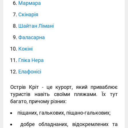
Мармара
Скінарія
Шайтан Лімані
Фаласарна
Кокіні
Гліка Нера
Елафонісі
Острів Кріт - це курорт, який приваблює
туристів навіть своїми пляжами. Їх тут
багато, причому різних:
піщаних, галькових, піщано-галькових;
добре обладнаних, відокремлених та