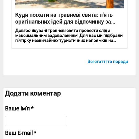
Куди поїхати на травневі свята: п'ять
оригінальних ідей для відпочинку за
кордоном
Довгоочікувані травневі свята провести слід з
максимальним задоволенням! Для вас ми підібрали
п'ятірку незвичайних туристичних напрямків на
вихідні дні.
Всі статті та поради
Додати коментар
Ваше ім'я *
Ваш E-mail *