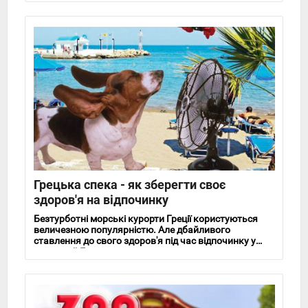
Грецька спека - як зберегти своє
здоров'я на відпочинку
Безтурботні морські курорти Греції користуються
величезною популярністю. Але дбайливого
ставлення до свого здоров'я під час відпочинку у
спекотній Греції ніхто не скасовував.