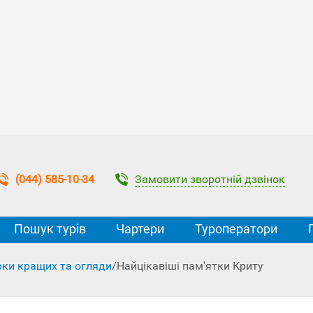
Замовити зворотній дзвінок
(044) 585-10-34
Пошук турів
Чартери
Туроператори
рки кращих та огляди
/
Найцікавіші пам'ятки Криту