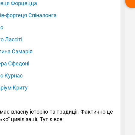
теця Форцецца
ів-фортеця Спіналонга
ро
о Лассіті
ина Самарія
ра Сфедоні
о Курнас
ріум Криту
має власну історію та традиції. Фактично це
ої цивілізації. Тут є все: