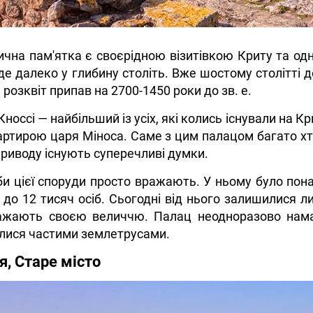
ична пам'ятка є своєрідною візитівкою Криту та од
йде далеко у глибину століть. Вже шостому столітті
а розквіт припав на 2700-1450 роки до зв. е.
носсі — найбільший із усіх, які колись існували на Кр
ртирою царя Міноса. Саме з цим палацом багато хто
приводу існують суперечливі думки.
 цієї споруди просто вражають. У ньому було пона
 до 12 тисяч осіб. Сьогодні від нього залишилися л
ажають своєю величчю. Палац неодноразово нама
лися частими землетрусами.
я, Старе місто