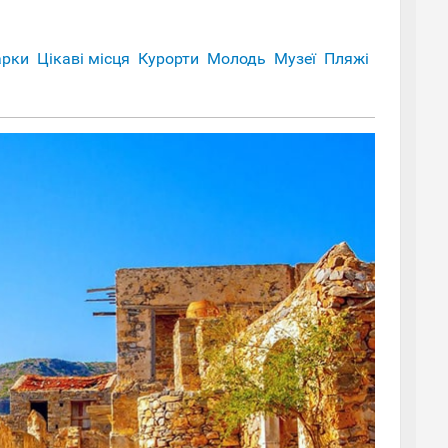
арки
Цікаві місця
Курорти
Молодь
Музеї
Пляжі