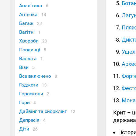
Ботан
Аналітика
6
Аптечка
Лагу
14
Багаж
23
Пляж 
Вагітні
1
Дикт
Хвороби
23
Поодинці
5
Ущел
Валюта
1
Архео
Візи
5
Форт
Все включено
8
Гаджети
13
Фест
Гороскопи
2
Мона
Гори
4
Дайвінг та снорклінг
12
Крит – ц
держава в
Депресія
4
Діти
26
істор