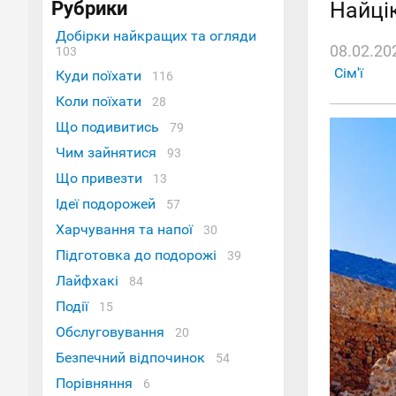
Рубрики
Найці
Добірки найкращих та огляди
08.02.20
103
Сім'ї
Куди поїхати
116
Коли поїхати
28
Що подивитись
79
Чим зайнятися
93
Що привезти
13
Ідеї ​​подорожей
57
Харчування та напої
30
Підготовка до подорожі
39
Лайфхакі
84
Події
15
Обслуговування
20
Безпечний відпочинок
54
Порівняння
6