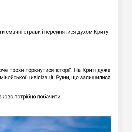
ти смачні страви і перейнятися духом Криту;
оче трохи торкнутися історії. На Криті дуже
мінойської цивілізації. Руїни, що залишилися
зково потрібно побачити.