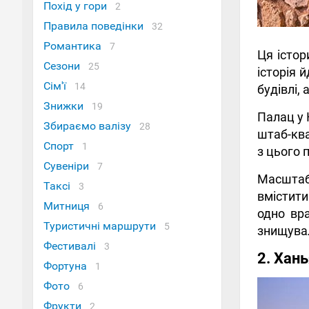
Похід у гори
2
Правила поведінки
32
Романтика
7
Ця істор
Сезони
25
історія 
Сім'ї
14
будівлі, 
Знижки
19
Палац у К
Збираємо валізу
28
штаб-ква
Спорт
1
з цього 
Сувеніри
7
Масштаби
Таксі
3
вмістити
Митниця
6
одно вр
Туристичні маршрути
5
знищува
Фестивалі
3
2. Хань
Фортуна
1
Фото
6
Фрукти
2