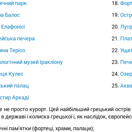
ічний парк
18.
Фор
на Балос
19.
Остр
Елафонісі
20.
Лут
ейська печера
21.
Плат
ина Терісо
22.
Ущел
логічний музей Іракліону
23.
Пече
еця Кулес
24.
Озер
ський палац
25.
Аква
стир Аркаді
е не просто курорт. Цей найбільший грецький острів 
 державі і колиска грецької і, як наслідок, європейськ
ичні пам'ятки (фортеці, храми, палаци);