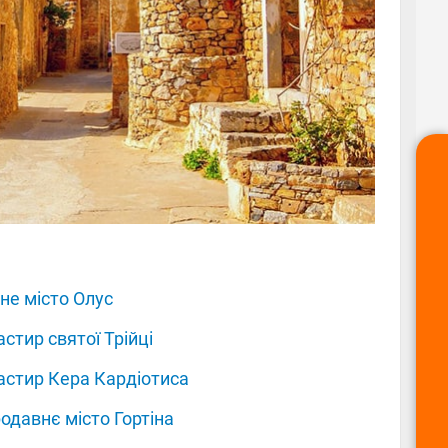
не місто Олус
стир святої Трійці
стир Кера Кардіотиса
одавнє місто Гортіна