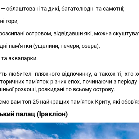
 — облаштовані та дикі, багатолюдні та самотні;
ні гори;
 розсипані островом, відвідавши які, можна скуштува
дні пам'ятки (ущелини, печери, озера);
 та аквапарки.
ть любителі пляжного відпочинку, а також ті, хто х
сторичних пам'яток різних епох, починаючи з періоду 
шньої розкоші, розкидані по всьому острову.
мо вам топ-25 найкращих пам'яток Криту, які обов'я
ький палац (Іракліон)