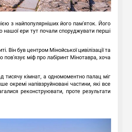
нією з найпопулярніших його пам'яток. Його
 до нашої ери тут почали споруджувати перші
иті. Він був центром Мінойської цивілізації та
 пов'язує міф про лабіринт Мінотавра, хоча
д тисячу кімнат, а одномоментно палац міг
ише окремі напівзруйновані частини, які все
галися реконструювати, проте результати