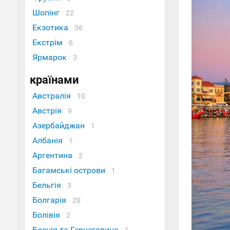
Шопінг
22
Екзотика
36
Екстрім
6
Ярмарок
3
країнами
Австралія
10
Австрія
9
Азербайджан
1
Албанія
1
Аргентина
2
Багамські острови
1
Бельгія
3
Болгарія
20
Болівія
2
Боснія та Герцеговина