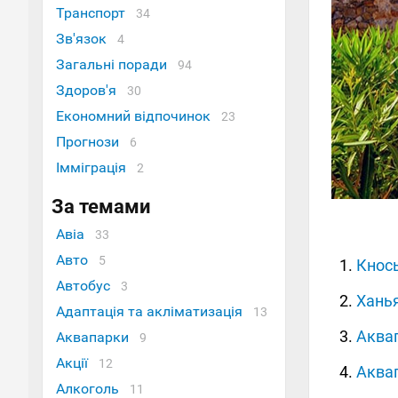
Транспорт
34
Зв'язок
4
Загальні поради
94
Здоров'я
30
Економний відпочинок
23
Прогнози
6
Імміграція
2
За темами
Авіа
33
Авто
5
Кнос
Автобус
3
Ханья
Адаптація та акліматизація
13
Аквап
Аквапарки
9
Акції
12
Аквап
Алкоголь
11