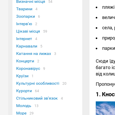
Визначні місця
54
пляжі
Тварини
4
Зоопарки
6
велич
Інтерв'ю
2
села,
Цікаві місця
59
приро
Інтернет
4
Карнавали
5
парки
Катання на лижах
3
Сюди їду
Концерти
2
багато і
Коронавірус
9
від коли
Круїзи
1
Культурні особливості
Пропонує
20
Курорти
64
1. Кнос
Стільниковий зв'язок
4
Молодь
13
Море
29