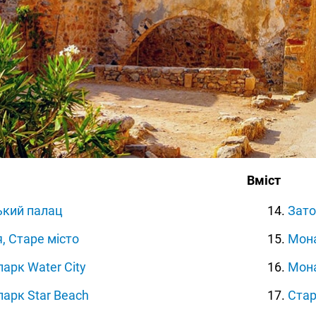
Вміст
ький палац
14.
Зато
, Старе місто
15.
Мона
арк Water City
16.
Мона
арк Star Beach
17.
Стар