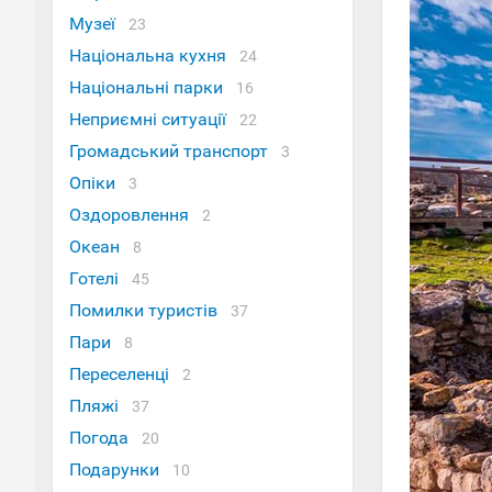
Музеї
23
Національна кухня
24
Національні парки
16
Неприємні ситуації
22
Громадський транспорт
3
Опіки
3
Оздоровлення
2
Океан
8
Готелі
45
Помилки туристів
37
Пари
8
Переселенці
2
Пляжі
37
Погода
20
Подарунки
10