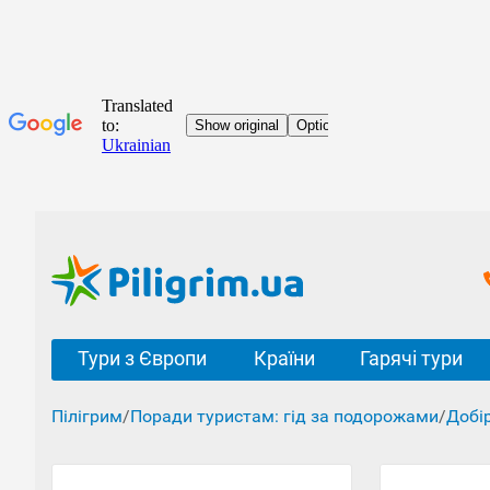
Тури з Європи
Країни
Гарячі тури
Пілігрим
/
Поради туристам: гід за подорожами
/
Добі