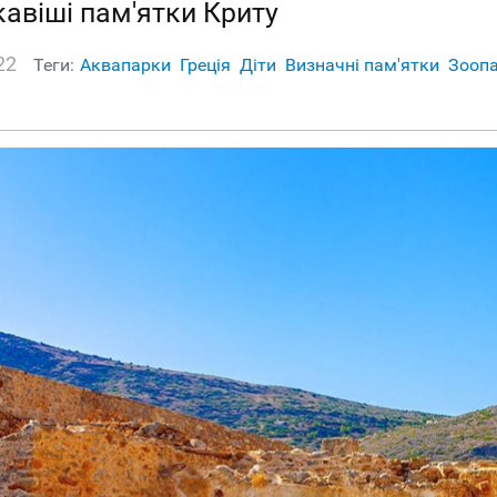
кавіші пам'ятки Криту
22
Теги:
Аквапарки
Греція
Діти
Визначні пам'ятки
Зооп