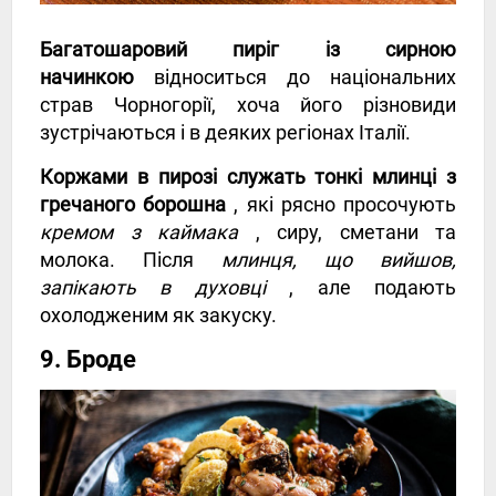
Багатошаровий пиріг із сирною
начинкою
відноситься до національних
страв Чорногорії, хоча його різновиди
зустрічаються і в деяких регіонах Італії.
Коржами в пирозі служать тонкі млинці з
гречаного борошна
, які рясно просочують
кремом з каймака
, сиру, сметани та
молока. Після
млинця, що вийшов,
запікають в духовці
, але подають
охолодженим як закуску.
9. Броде