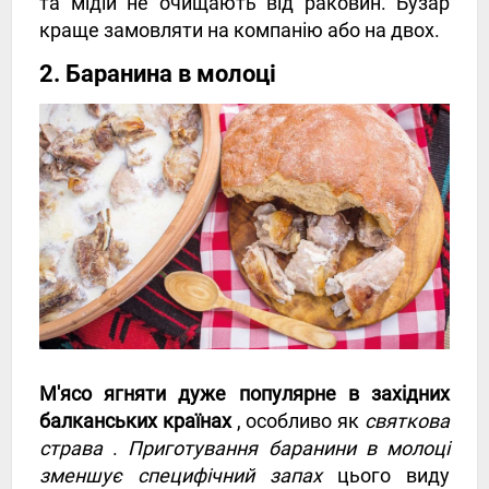
та мідій не очищають від раковин. Бузар
краще замовляти на компанію або на двох.
2. Баранина в молоці
М'ясо ягняти дуже популярне в західних
балканських країнах
, особливо як
святкова
страва
.
Приготування баранини в молоці
зменшує специфічний запах
цього виду