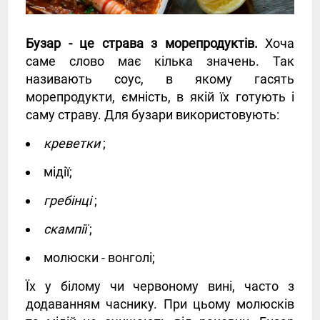
Бузар - це страва з морепродуктів.
Хоча
саме слово має кілька значень. Так
називають соус, в якому гасять
морепродукти, ємність, в якій їх готують і
саму страву. Для бузари використовують:
креветки
;
мідії;
гребінці
;
скампії
;
молюски - вонголі;
Їх у білому чи червоному вині, часто з
додаванням часнику. При цьому молюсків