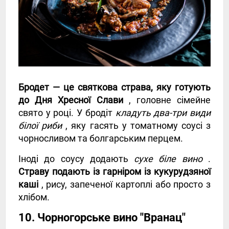
Бродет — це святкова страва, яку готують
до Дня Хресної Слави
, головне сімейне
свято у році. У бродіт
кладуть два-три види
білої риби
, яку гасять у томатному соусі з
чорносливом та болгарським перцем.
Іноді до соусу додають
сухе біле вино
.
Страву подають із гарніром із кукурудзяної
каші
, рису, запеченої картоплі або просто з
хлібом.
10. Чорногорське вино "Вранац"