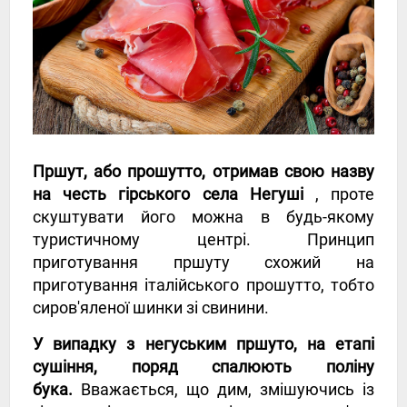
Пршут, або прошутто, отримав свою назву
на честь гірського села Негуші
, проте
скуштувати його можна в будь-якому
туристичному центрі. Принцип
приготування пршуту схожий на
приготування італійського прошутто, тобто
сиров'яленої шинки зі свинини.
У випадку з негуським пршуто, на етапі
сушіння, поряд спалюють поліну
бука.
Вважається, що дим, змішуючись із