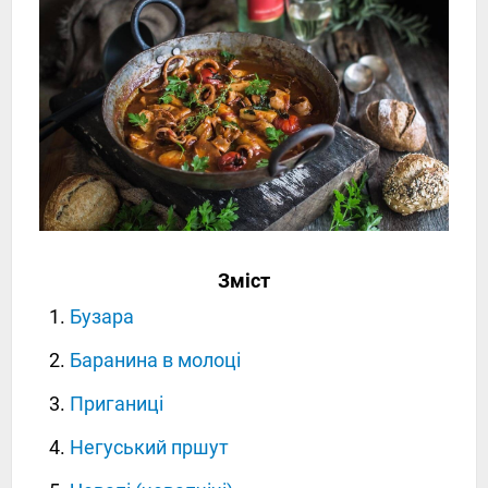
Зміст
Бузара
Баранина в молоці
Приганиці
Негуський пршут