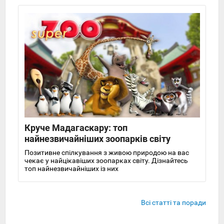
Круче Мадагаскару: топ
найнезвичайніших зоопарків світу
Позитивне спілкування з живою природою на вас
чекає у найцікавіших зоопарках світу. Дізнайтесь
топ найнезвичайніших із них
Всі статті та поради