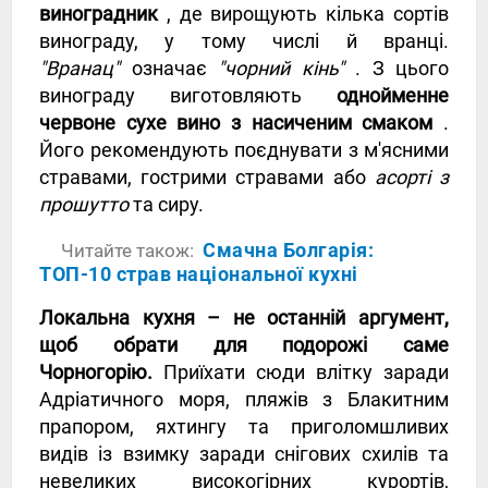
виноградник
, де вирощують кілька сортів
винограду, у тому числі й вранці.
"Вранац"
означає
"чорний кінь"
. З цього
винограду виготовляють
однойменне
червоне сухе вино з насиченим смаком
.
Його рекомендують поєднувати з м'ясними
стравами, гострими стравами або
асорті з
прошутто
та сиру.
Смачна Болгарія:
Читайте також:
ТОП-10 страв національної кухні
Локальна кухня – не останній аргумент,
щоб обрати для подорожі саме
Чорногорію.
Приїхати сюди влітку заради
Адріатичного моря, пляжів з Блакитним
прапором, яхтингу та приголомшливих
видів із взимку заради снігових схилів та
невеликих високогірних курортів,