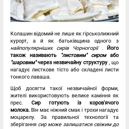
Колашин відомий не лише як гірськолижний
курорт, а й як батьківщина одного з
найпопулярніших сирів Чорногорії
.
Його
також називають
"листовим" сиром
або
"шаровим"
через незвичайну структуру
, що
нагадує листкове тісто або складені листи
тонкого лаваша.
Щоб досягти такої незвичайної форми,
жителі використовують велике каміння як
прес.
Сир готують із коров'ячого
молока.
Він має ніжний смак і трохи нагадує
моцарелу. За правильної технології та
зберігання
сир може залишатися свіжим до