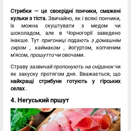
Стрибки — це своєрідні пончики, смажені
кульки з тіста.
Звичайно, як і всякі пончики,
їх можна скуштувати з медом чи
шоколадом, але в Чорногорії заведено
інакше. Тут
пригониці подають з домашнім
сиром
,
каймаком
, йогуртом, копченим
м'ясом,
прошутто
чи овочами.
Страву
зазвичай пропонують на сніданок
чи
як закуску протягом дня. Вважається, що
найкращі стрибуни готують у гірських
селах
.
4. Негуський пршут