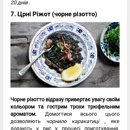
20 днів
.
7. Црні Ріжот (чорне різотто)
Чорне різотто відразу привертає увагу своїм
кольором та гострим трохи трюфельним
ароматом.
Домогтися всього цього
дозволяють
чорнило каракатиці
, яке
додають у рис у процесі приготування.