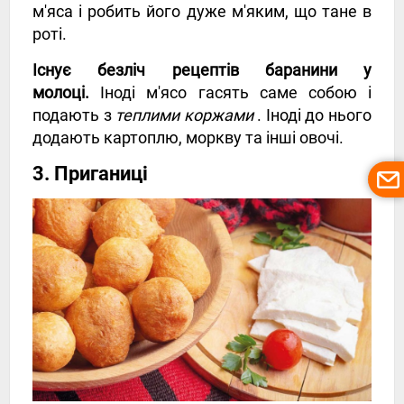
м'яса і робить його дуже м'яким, що тане в
роті.
Існує безліч рецептів баранини у
молоці.
Іноді м'ясо гасять саме собою і
подають з
теплими коржами
. Іноді до нього
додають картоплю, моркву та інші овочі.
3. Приганиці