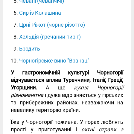
Чевапі (чевапчічі)
Сир із Колашина
Црні Ріжот (чорне різотто)
Хельдія (гречаний пиріг)
Бродить
Чорногірське вино "Вранац"
У гастрономічній культурі Чорногорії
відчувається вплив Туреччини, Італії, Греції,
Угорщини.
А ще
кухня Чорногорії
різноманітна
і дуже відрізняється у гірських
та прибережних районах, незважаючи на
невелику територію країни.
Їжа у Чорногорії поживна. У горах люблять
прості у приготуванні і
ситні страви з