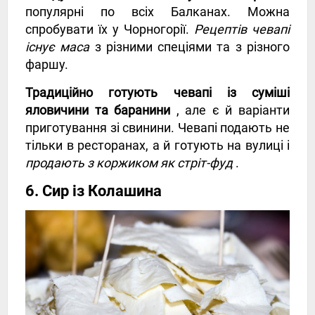
популярні по всіх Балканах. Можна
спробувати їх у Чорногорії.
Рецептів чевапі
існує маса
з різними спеціями та з різного
фаршу.
Традиційно готують чевапі із суміші
яловичини та баранини
, але є й варіанти
приготування зі свинини. Чевапі подають не
тільки в ресторанах, а й готують на вулиці і
продають з коржиком як стріт-фуд
.
6. Сир із Колашина