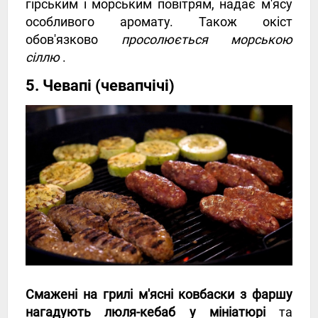
гірським і морським повітрям, надає м'ясу
особливого аромату. Також окіст
обов'язково
просолюється морською
сіллю
.
5. Чевапі (чевапчічі)
Смажені на грилі м'ясні ковбаски з фаршу
нагадують люля-кебаб у мініатюрі
та