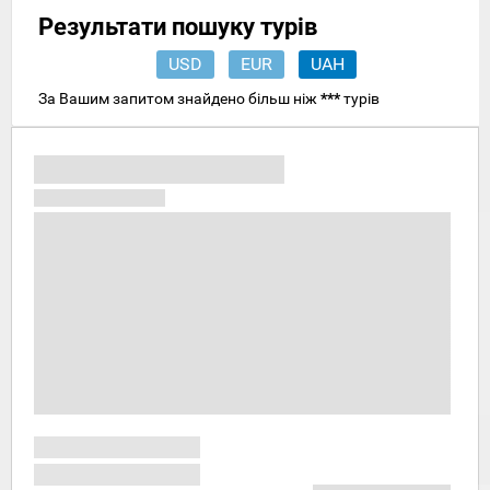
Результати пошуку турів
USD
EUR
UAH
За Вашим запитом знайдено більш ніж
***
турів