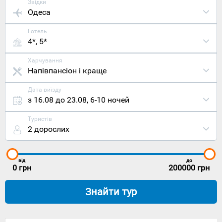
Звідки
Одеса
Готель
4*, 5*
Харчування
Напівпансіон і краще
Дата виїзду
з 16.08 до 23.08
,
6-10 ночей
Туристів
2 дорослих
від
до
0
грн
200000
грн
Знайти тур