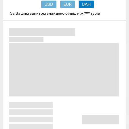
USD
EUR
UAH
За Вашим запитом знайдено більш ніж
***
турів