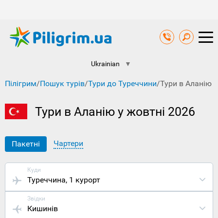
Ukrainian
▼
Пілігрим
/
Пошук турів
/
Тури до Туреччини
/
Тури в Аланію 
Тури в Аланію у жовтні 2026
Чартери
Пакетні
Куди
Туреччина
, 1 курорт
Звідки
Кишинів