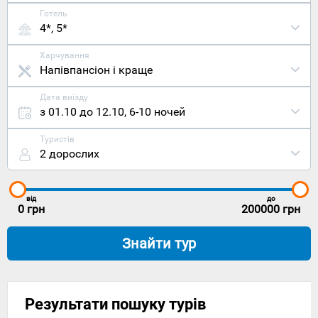
Готель
4*, 5*
Харчування
Напівпансіон і краще
Дата виїзду
з 01.10 до 12.10
,
6-10 ночей
Туристів
2 дорослих
від
до
0
грн
200000
грн
Знайти тур
Результати пошуку турів