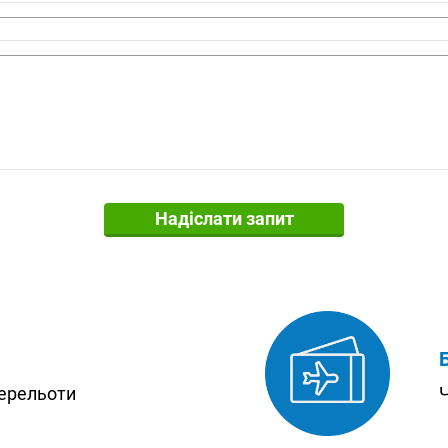
Надіслати запит
перельоти
Ч