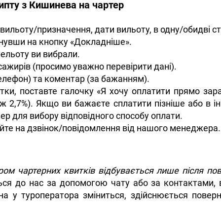
ипту з Кишинева на чартер
вильоту/призначення, дати вильоту, в одну/обидві ст
снувши на кнопку «Докладніше».
рельоту ви вибрали.
сажирів (просимо уважно перевірити дані).
 телефон) та коментар (за бажанням).
итки, поставте галочку «Я хочу оплатити прямо зар
ж 2,7%). Якщо ви бажаєте сплатити пізніше або в ін
ер для вибору відповідного способу оплати.
йте на дзвінок/повідомлення від нашого менеджера.
ом чартерних квитків відбувається лише після пов
ся до нас за допомогою чату або за контактами, в
ціна у туроператора зміниться, здійснюється пове