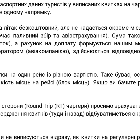
паспортних даних туристів у виписаних квитках на ча
в одному напрямку.
на літак безкоштовний, але не надається окреме місц
ючає паливний збір та авіастрахування). Сума так
иток), а рахунок на доплату формується нашим м
ратором (авіакомпанією), здійснюється відповідн
тки на один рейс із різною вартістю. Таке буває, 
ість місць на рейсі (блок місць). Якщо ви бачите рі
 сторони (Round Trip (RT) чартери) просимо врахува
дтвердження квитків (туди і назад) відбуватиметься 
и не виписуються відразу, як квитки на регулярні р