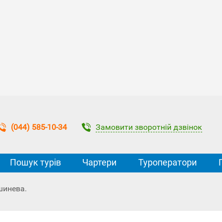
Замовити зворотній дзвінок
(044) 585-10-34
Пошук турів
Чартери
Туроператори
шинева.