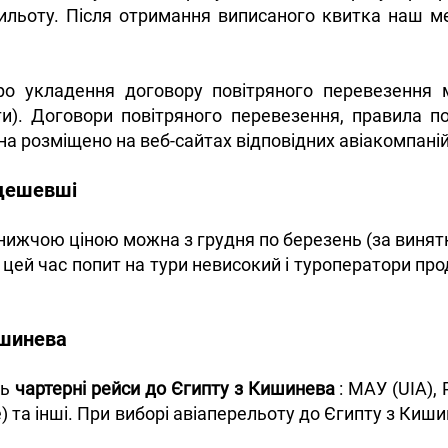
ильоту. Після отримання виписаного квитка наш 
о укладення договору повітряного перевезення 
и). Договори повітряного перевезення, правила п
на розміщено на веб-сайтах відповідних авіакомпаній
йдешевші
нижчою ціною можна з грудня по березень (за винятко
у цей час попит на тури невисокий і туроператори пр
ишинева
ть
чартерні рейси до Єгипту з Кишинева
: МАУ (UIA), 
line) та інші. При виборі авіаперельоту до Єгипту з К