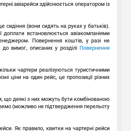
ртерні авіарейси здійснюється оператором із
е сидіння (вони сидять на руках у батьків).
ої доплати встановлюється авіакомпаніями
енеджером. Повернення коштів, у разі не
о до вимог, описаних у розділі
Повернення
оскільки чартери реалізуються туристичними
зні ціни на один рейс, це пропозиції різних
ти, що деякі з них можуть бути комбінованою
окремо (можливо не підтвердження перельоту
ейси. Як правило, квитки на чартерні рейси