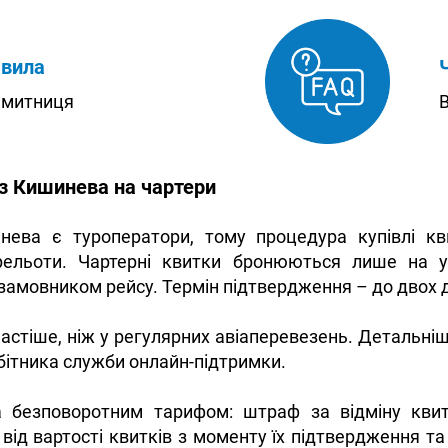
авила
, митниця
В
 з Кишинева на чартери
ева є туроператори, тому процедура купівлі квит
ерельоти. Чартерні квитки бронюються лише на 
замовником рейсу. Термін підтвердження – до двох д
частіше, ніж у регулярних авіаперевезень. Детальніш
бітника служби онлайн-підтримки.
а безповоротним тарифом: штраф за відміну кви
від вартості квитків з моменту їх підтвердження та