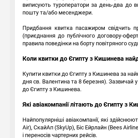
виписують туроператори за день-два до в
пошту та/або месенджери.
Придбання квитка пасажиром свідчить пр
(приєднання до публічного договору-оферт
правила поведінки на борту повітряного суд
Коли квитки до Єгипту з Кишинева на
Купити квитки до Єгипту з Кишинева за най
дня св. Валентина та 8 березня). Зазвичай 
до Єгипту з Кишинева.
Які авіакомпанії літають до Єгипту з К
Найпопулярніші авіакомпанії, які здійснюю
Air), СкайАп (SkyUp), Біс Ейрлайн (Bees Air
і переносів чартерних рейсів.