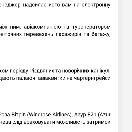
менеджер надсилає його вам на електронну
між ним, авіакомпанією та туроператором
овітряних перевезень пасажирів та багажу,
.
м періоду Різдвяних та новорічних канікул,
одають палаючі авіаквитки на чартерні рейси
Роза Вітрів (Windrose Airlines), Азур Ейр (Azur
ишинева слід враховувати можливість затримок