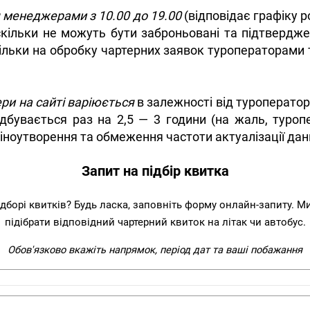
я менеджерами з 10.00 до 19.00
(відповідає графіку р
скільки не можуть бути заброньовані та підтвердж
кільки на обробку чартерних заявок туроператорами т
ери на сайті варіюється
в залежності від туроператор
ідбувається раз на 2,5 — 3 години (на жаль, туро
ноутворення та обмеження частоти актуалізації даних
Запит на підбір квитка
ідборі квитків? Будь ласка, заповніть форму онлайн-запиту. 
підібрати відповідний чартерний квиток на літак чи автобус.
Обов'язково вкажіть напрямок, період дат та ваші побажання