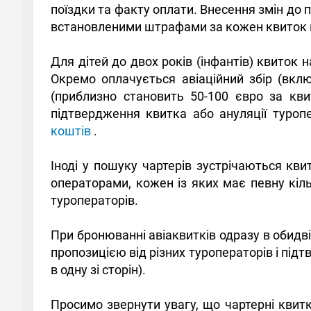
поїздки та факту оплати. Внесення змін до 
встановленими штрафами за кожен квиток 
Для дітей до двох років (інфантів) квиток 
Окремо оплачується авіаційний збір (вкл
(приблизно становить 50-100 євро за кв
підтвердження квитка або ануляції туропе
коштів
.
Іноді у пошуку чартерів зустрічаються кви
операторами, кожен із яких має певну кільк
туроператорів.
При бронюванні авіаквитків одразу в обидві
пропозицією від різних туроператорів і пі
в одну зі сторін).
Просимо звернути увагу, що чартерні квитк