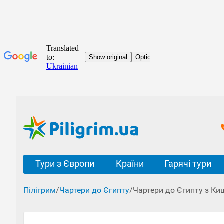
Тури з Європи
Країни
Гарячі тури
Пілігрим
/
Чартери до Єгипту
/
Чартери до Єгипту з Ки