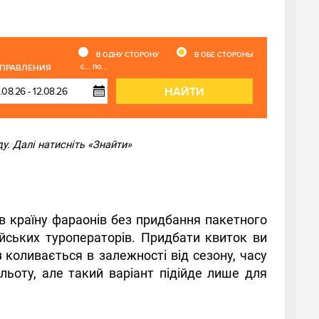
В ОДНУ СТОРОНУ
В ОБЕ СТОРОНЫ
с... по...
ТПРАВЛЕНИЯ
НАЙТИ
у. Далі натисніть «Знайти»
в країну фараонів без придбання пакетного
ейських туроператорів. Придбати квиток ви
в
коливається в залежності від сезону, часу
льоту, але такий варіант підійде лише для