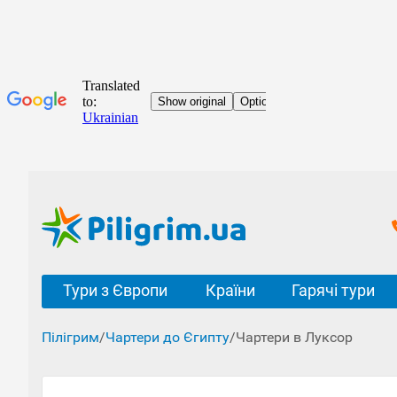
Тури з Європи
Країни
Гарячі тури
Пілігрим
/
Чартери до Єгипту
/
Чартери в Луксор