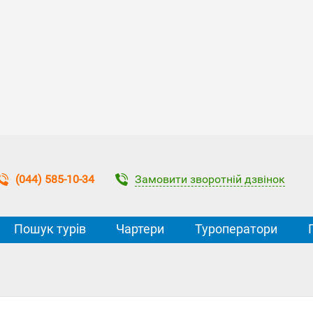
Замовити зворотній дзвінок
(044) 585-10-34
Пошук турів
Чартери
Туроператори