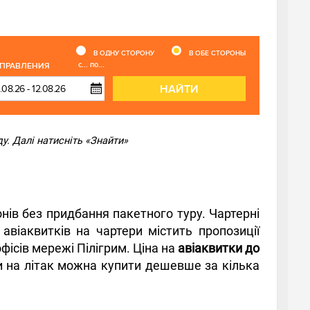
В ОДНУ СТОРОНУ
В ОБЕ СТОРОНЫ
с... по...
ТПРАВЛЕНИЯ
НАЙТИ
у. Далі натисніть «Знайти»
нів без придбання пакетного туру. Чартерні
авіаквитків на чартери містить пропозиції
фісів мережі Пілігрим. Ціна на
авіаквитки до
ки на літак можна купити дешевше за кілька