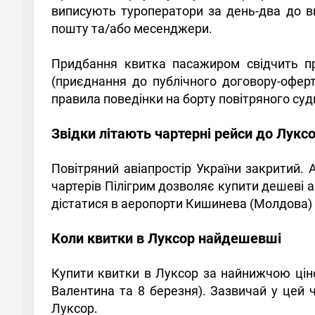
виписують туроператори за день-два до в
пошту та/або месенджери.
Придбання квитка пасажиром свідчить пр
(приєднання до публічного договору-оферт
правила поведінки на борту повітряного суд
Звідки літають чартерні рейси до Лукс
Повітряний авіапростір України закритий.
чартерів Пілігрим дозволяє купити дешеві ав
дістатися в аеропорти Кишинева (Молдова)
Коли квитки в Луксор найдешевші
Купити квитки в Луксор за найнижчою ціно
Валентина та 8 березня). Зазвичай у цей 
Луксор.