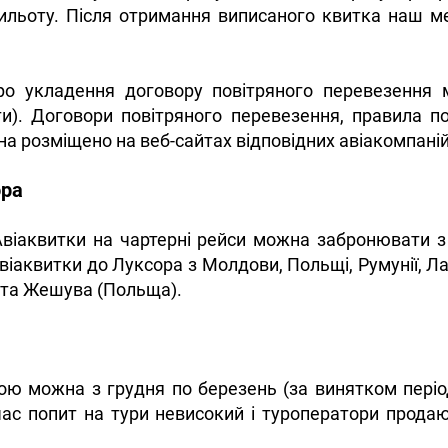
ильоту. Після отримання виписаного квитка наш 
о укладення договору повітряного перевезення 
и). Договори повітряного перевезення, правила п
на розміщено на веб-сайтах відповідних авіакомпаній
ора
 Авіаквитки на чартерні рейси можна забронювати 
іаквитки до Луксора з Молдови, Польщі, Румунії, Лат
 та Жешува (Польща).
ю можна з грудня по березень (за винятком періоду
час попит на тури невисокий і туроператори продаю