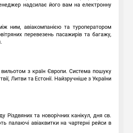
менеджер надсилає його вам на електронну
між ним, авіакомпанією та туроператором
овітряних перевезень пасажирів та багажу,
.
з вильотом з країн Європи. Система пошуку
вії, Литви та Естонії. Найзручніше з України
 Різдвяних та новорічних канікул, дня св.
ть палаючі авіаквитки на чартерні рейси в