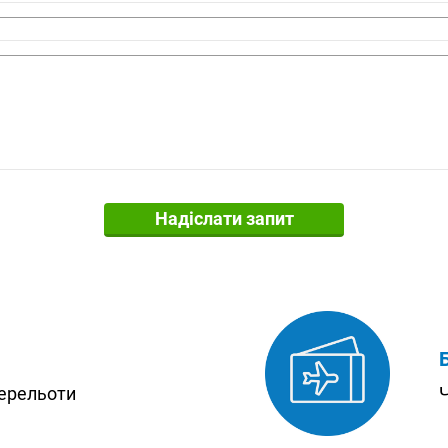
Надіслати запит
перельоти
Ч