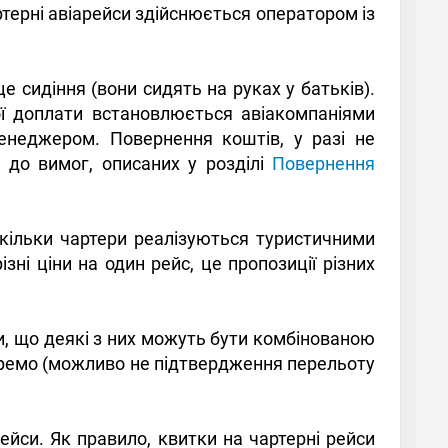
ртерні авіарейси здійснюється оператором із
е сидіння (вони сидять на руках у батьків).
ої доплати встановлюється авіакомпаніями
енеджером. Повернення коштів, у разі не
о до вимог, описаних у розділі
Повернення
оскільки чартери реалізуються туристичними
зні ціни на один рейс, це пропозиції різних
ти, що деякі з них можуть бути комбінованою
окремо (можливо не підтвердження перельоту
ейси. Як правило, квитки на чартерні рейси