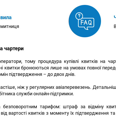
авила
, митниця
В
на чартери
ератори, тому процедура купівлі квитків на чар
ерні квитки бронюються лише на умовах повної пере
мін підтвердження – до двох днів.
частіше, ніж у регулярних авіаперевезень. Детальніш
бітника служби онлайн-підтримки.
а безповоротним тарифом: штраф за відміну кви
від вартості квитків з моменту їх підтвердження та