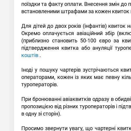
поїздки та факту оплати. Внесення змін до 
встановленими штрафами за кожен квиток 
Для дітей до двох років (інфантів) квиток 
Окремо оплачується авіаційний збір (вкл
(приблизно становить 50-100 євро за кв
підтвердження квитка або ануляції туропе
коштів
.
Іноді у пошуку чартерів зустрічаються кви
операторами, кожен із яких має певну кільк
туроператорів.
При бронюванні авіаквитків одразу в обидві
пропозицією від різних туроператорів і пі
в одну зі сторін).
Просимо звернути увагу, що чартерні квитк