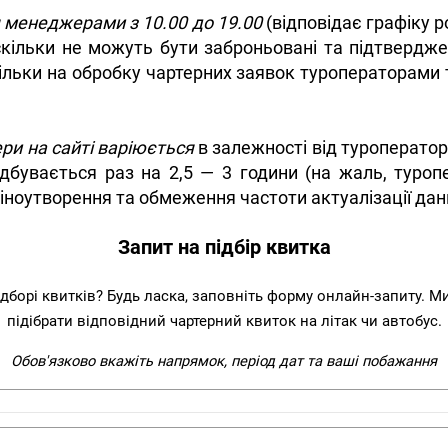
я менеджерами з 10.00 до 19.00
(відповідає графіку р
скільки не можуть бути заброньовані та підтвердж
кільки на обробку чартерних заявок туроператорами т
ери на сайті варіюється
в залежності від туроператор
ідбувається раз на 2,5 — 3 години (на жаль, туро
ноутворення та обмеження частоти актуалізації даних
Запит на підбір квитка
ідборі квитків? Будь ласка, заповніть форму онлайн-запиту. 
підібрати відповідний чартерний квиток на літак чи автобус.
Обов'язково вкажіть напрямок, період дат та ваші побажання