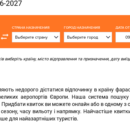
26-2027
СТРАНА НАЗНАЧЕНИЯ
ГОРОД НАЗНАЧЕНИЯ
ДАТА О
 виберіть країну, місто відправлення та призначення, дату виїзд
яють недорого дістатися відпочинку в країну фарао
 великих аеропортів Європи. Наша система пошуку 
 Придбати квиток ви можете онлайн або в одному з о
 сезону, часу вильоту і напрямку. Найчастіше квит
лише для найазартніших туристів.