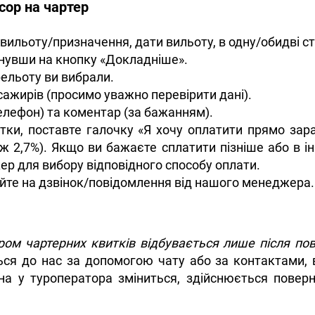
сор на чартер
вильоту/призначення, дати вильоту, в одну/обидві ст
снувши на кнопку «Докладніше».
рельоту ви вибрали.
сажирів (просимо уважно перевірити дані).
 телефон) та коментар (за бажанням).
итки, поставте галочку «Я хочу оплатити прямо зар
ж 2,7%). Якщо ви бажаєте сплатити пізніше або в ін
ер для вибору відповідного способу оплати.
йте на дзвінок/повідомлення від нашого менеджера.
ом чартерних квитків відбувається лише після пов
ся до нас за допомогою чату або за контактами, в
ціна у туроператора зміниться, здійснюється пове