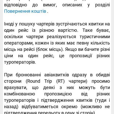
відповідно до вимог, описаних у розділі
Повернення коштів
.
Іноді у пошуку чартерів зустрічаються квитки на
один рейс із різною вартістю. Таке буває,
оскільки чартери реалізуються туристичними
операторами, кожен із яких має певну кількість
місць на рейсі (блок місць). Якщо ви бачите різні
ціни на один рейс, це пропозиції різних
туроператорів.
При бронюванні авіаквитків одразу в обидві
сторони (Round Trip (RT) чартери) просимо
врахувати, що деякі з них можуть бути
комбінованою пропозицією від різних
туроператорів і підтвердження квитків (туди і
назад) відбуватиметься окремо (можливо не
підтвердження перельоту в одну зі сторін).