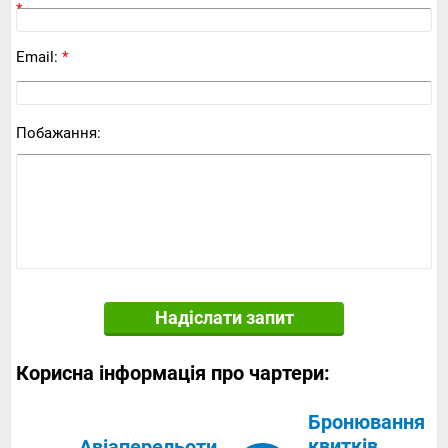
*
Email:
*
Побажання:
Надіслати запит
Корисна інформація про чартери:
Бронювання
квитків
Авіаперельоти