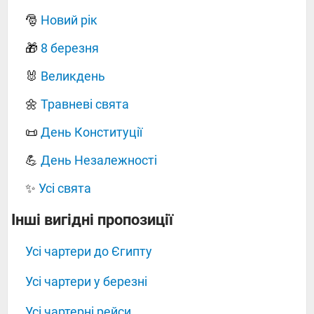
🎅
Новий рік
🎁
8 березня
🐰
Великдень
🌼
Травневі свята
📜
День Конституції
💪
День Незалежності
✨
Усі свята
‍‍‍‍‍Інші вигідні пропозиції
Усі чартери до Єгипту
Усі чартери у березні
Усі чартерні рейси