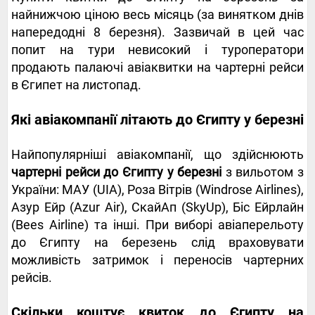
найнижчою ціною весь місяць (за винятком днів
напередодні 8 березня). Зазвичай в цей час
попит на тури невисокий і туроператори
продають палаючі авіаквитки на чартерні рейси
в Єгипет на листопад.
Які авіакомпанії літають до Єгипту у березні
Найпопулярніші авіакомпанії, що здійснюють
чартерні рейси до Єгипту у березні
з вильотом з
України: МАУ (UIA), Роза Вітрів (Windrose Airlines),
Азур Ейр (Azur Air), СкайАп (SkyUp), Біс Ейрлайн
(Bees Airline) та інші. При виборі авіаперельоту
до Єгипту на березень слід враховувати
можливість затримок і переносів чартерних
рейсів.
Скільки коштує квиток до Єгипту на