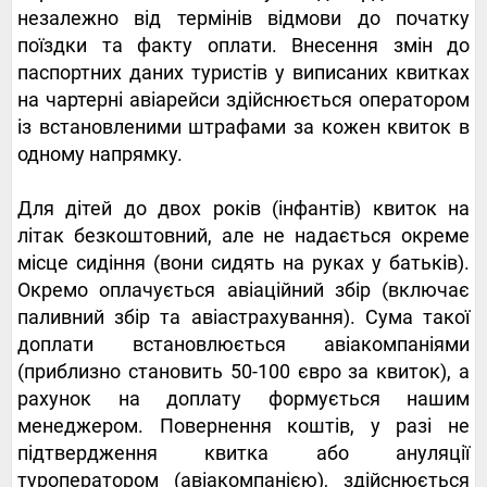
незалежно від термінів відмови до початку
поїздки та факту оплати. Внесення змін до
паспортних даних туристів у виписаних квитках
на чартерні авіарейси здійснюється оператором
із встановленими штрафами за кожен квиток в
одному напрямку.
Для дітей до двох років (інфантів) квиток на
літак безкоштовний, але не надається окреме
місце сидіння (вони сидять на руках у батьків).
Окремо оплачується авіаційний збір (включає
паливний збір та авіастрахування). Сума такої
доплати встановлюється авіакомпаніями
(приблизно становить 50-100 євро за квиток), а
рахунок на доплату формується нашим
менеджером. Повернення коштів, у разі не
підтвердження квитка або ануляції
туроператором (авіакомпанією), здійснюється