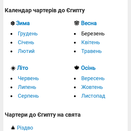
Календар чартерів до Єгипту
❄️
Зима
🌸
Весна
Грудень
Березень
Січень
Квітень
Лютий
Травень
☀️
Літо
🍁
Осінь
Червень
Вересень
Липень
Жовтень
Серпень
Листопад
Чартери до Єгипту на свята
🎄
Різдво