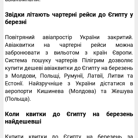
Звідки літають чартерні рейси до Єгипту у
березні
Повітряний авіапростір України закритий.
Авіаквитки на чартерні рейси можна
забронювати з вильотом з країн Європи.
Система пошуку чартерів Пілігрим дозволяє
купити дешеві авіаквитки до Єгипту на березень
з Молдови, Польщі, Румунії, Латвії, Литви та
Естонії. Найзручніше з України дістатися в
аеропорти Кишинева (Молдова) та Жешува
(Польща).
Коли квитки до Єгипту на березень
найдешевші
Купити квитки до Єгипту на березень за