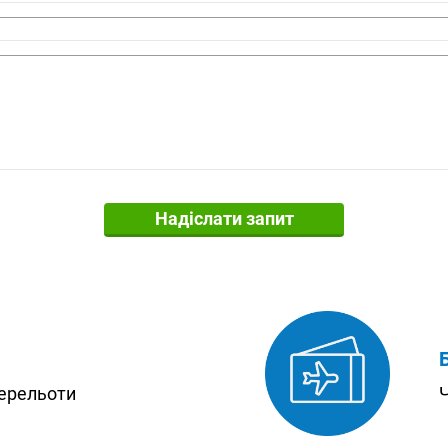
Надіслати запит
перельоти
Ч