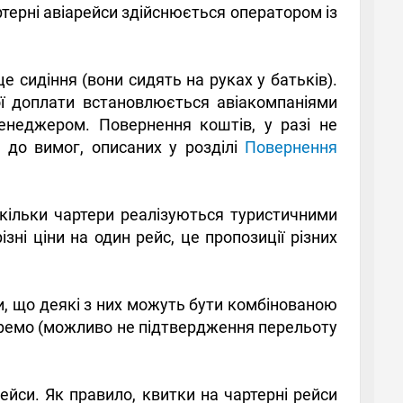
ртерні авіарейси здійснюється оператором із
е сидіння (вони сидять на руках у батьків).
ої доплати встановлюється авіакомпаніями
енеджером. Повернення коштів, у разі не
о до вимог, описаних у розділі
Повернення
оскільки чартери реалізуються туристичними
зні ціни на один рейс, це пропозиції різних
ти, що деякі з них можуть бути комбінованою
окремо (можливо не підтвердження перельоту
ейси. Як правило, квитки на чартерні рейси