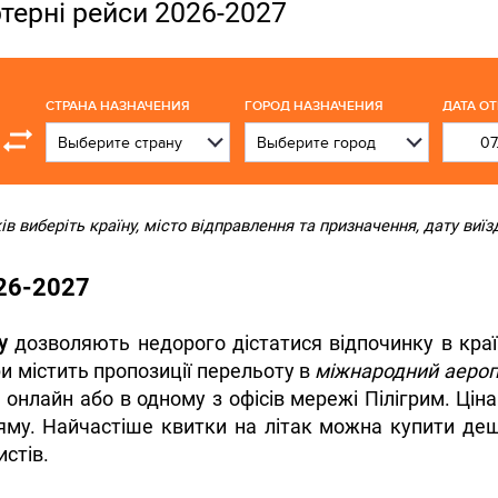
ртерні рейси 2026-2027
СТРАНА НАЗНАЧЕНИЯ
ГОРОД НАЗНАЧЕНИЯ
ДАТА О
 виберіть країну, місто відправлення та призначення, дату виїзд
026-2027
у
дозволяють недорого дістатися відпочинку в краї
и містить пропозиції перельоту в
міжнародний аероп
онлайн або в одному з офісів мережі Пілігрим. Цін
ряму. Найчастіше квитки на літак можна купити де
истів.