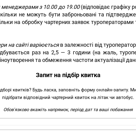
я менеджерами з 10.00 до 19.00
(відповідає графіку р
скільки не можуть бути заброньовані та підтвердж
кільки на обробку чартерних заявок туроператорами т
ери на сайті варіюється
в залежності від туроператор
ідбувається раз на 2,5 — 3 години (на жаль, туро
ноутворення та обмеження частоти актуалізації даних
Запит на підбір квитка
ідборі квитків? Будь ласка, заповніть форму онлайн-запиту. 
підібрати відповідний чартерний квиток на літак чи автобус.
Обов'язково вкажіть напрямок, період дат та ваші побажання