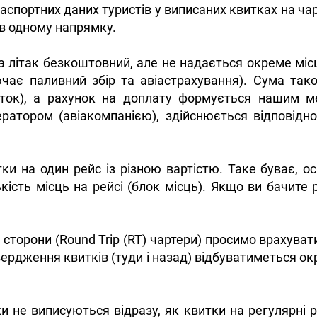
паспортних даних туристів у виписаних квитках на ча
в одному напрямку.
на літак безкоштовний, але не надається окреме місц
ючає паливний збір та авіастрахування). Сума так
иток), а рахунок на доплату формується нашим м
ратором (авіакомпанією), здійснюється відповідн
тки на один рейс із різною вартістю. Таке буває, 
ість місць на рейсі (блок місць). Якщо ви бачите рі
 сторони (Round Trip (RT) чартери) просимо врахува
дтвердження квитків (туди і назад) відбуватиметься 
и не виписуються відразу, як квитки на регулярні р