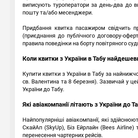
виписують туроператори за день-два до в
пошту та/або месенджери.
Придбання квитка пасажиром свідчить пр
(приєднання до публічного договору-оферт
правила поведінки на борту повітряного суд
Коли квитки з України в Табу найдешев
Купити квитки з України в Табу за найнижч
св. Валентина та 8 березня). Зазвичай у ц
України до Табу.
Які авіакомпанії літають з України до Т
Найпопулярніші авіакомпанії, які здійснюю
СкайАп (SkyUp), Біз Ейрлайн (Bees Airline)
перенесення чартерних рейсів.