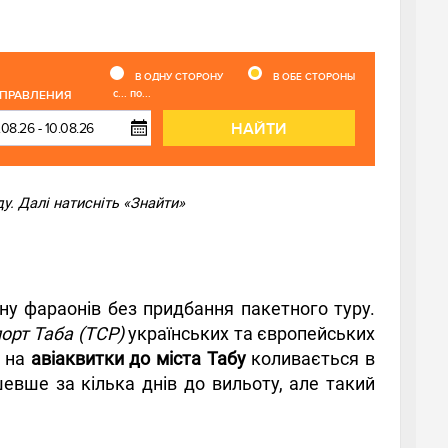
В ОДНУ СТОРОНУ
В ОБЕ СТОРОНЫ
с... по...
ТПРАВЛЕНИЯ
НАЙТИ
у. Далі натисніть «Знайти»
ну фараонів без придбання пакетного туру.
орт Таба (TCP)
українських та європейських
а на
авіаквитки до міста Табу
коливається в
шевше за кілька днів до вильоту, але такий