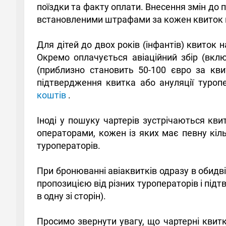
поїздки та факту оплати. Внесення змін до 
встановленими штрафами за кожен квиток 
Для дітей до двох років (інфантів) квиток 
Окремо оплачується авіаційний збір (вкл
(приблизно становить 50-100 євро за кв
підтвердження квитка або ануляції туропе
коштів
.
Іноді у пошуку чартерів зустрічаються кви
операторами, кожен із яких має певну кільк
туроператорів.
При бронюванні авіаквитків одразу в обидві
пропозицією від різних туроператорів і пі
в одну зі сторін).
Просимо звернути увагу, що чартерні квитк