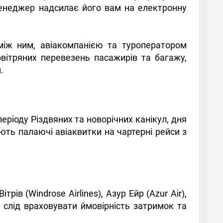
менеджер надсилає його вам на електронну
між ним, авіакомпанією та туроператором
овітряних перевезень пасажирів та багажу,
.
ріоду Різдвяних та новорічних канікул, дня
ють палаючі авіаквитки на чартерні рейси з
ітрів (Windrose Airlines), Азур Ейр (Azur Air),
бу слід враховувати ймовірність затримок та