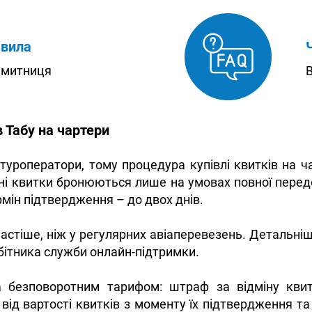
авила
, митниця
В
в Табу на чартери
туроператори, тому процедура купівлі квитків на ч
ерні квитки бронюються лише на умовах повної пере
мін підтвердження – до двох днів.
частіше, ніж у регулярних авіаперевезень. Детальніш
бітника служби онлайн-підтримки.
а безповоротним тарифом: штраф за відміну кви
від вартості квитків з моменту їх підтвердження та