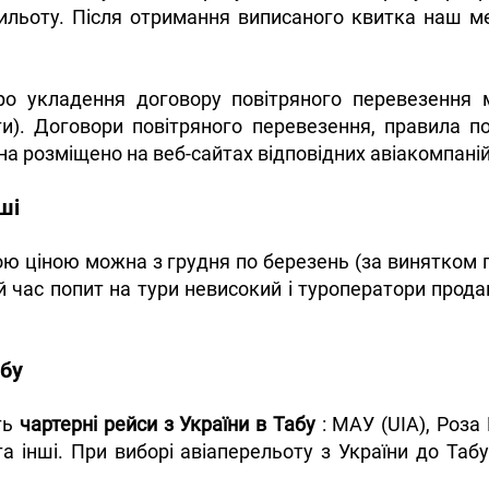
ильоту. Після отримання виписаного квитка наш 
о укладення договору повітряного перевезення 
и). Договори повітряного перевезення, правила п
на розміщено на веб-сайтах відповідних авіакомпаній
ші
ою ціною можна з грудня по березень (за винятком пе
ей час попит на тури невисокий і туроператори прода
абу
ть
чартерні рейси з України в Табу
: МАУ (UIA), Роза В
 та інші. При виборі авіаперельоту з України до Та