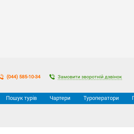
Замовити зворотній дзвінок
(044) 585-10-34
Пошук турів
Чартери
Туроператори