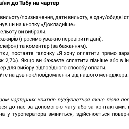
їни до Табу на чартер
вильоту/призначення, дати вильоту, в одну/обидві ст
снувши на кнопку «Докладніше».
рельоту ви вибрали.
сажирів (просимо уважно перевірити дані).
 телефон) та коментар (за бажанням).
итки, поставте галочку «Я хочу оплатити прямо зар
ж 2,7%). Якщо ви бажаєте сплатити пізніше або в ін
ер для вибору відповідного способу оплати.
йте на дзвінок/повідомлення від нашого менеджера.
ом чартерних квитків відбувається лише після пов
ся до нас за допомогою чату або за контактами, в
ціна у туроператора зміниться, здійснюється пове