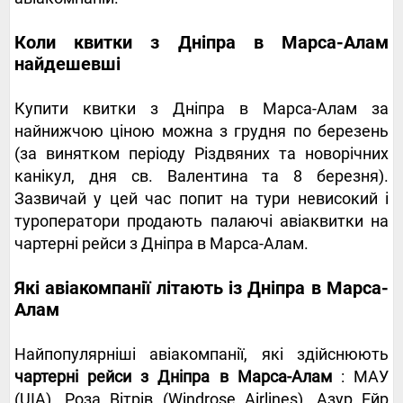
Коли квитки з Дніпра в Марса-Алам
найдешевші
Купити квитки з Дніпра в Марса-Алам за
найнижчою ціною можна з грудня по березень
(за винятком періоду Різдвяних та новорічних
канікул, дня св. Валентина та 8 березня).
Зазвичай у цей час попит на тури невисокий і
туроператори продають палаючі авіаквитки на
чартерні рейси з Дніпра в Марса-Алам.
Які авіакомпанії літають із Дніпра в Марса-
Алам
Найпопулярніші авіакомпанії, які здійснюють
чартерні рейси з Дніпра в Марса-Алам
: МАУ
(UIA), Роза Вітрів (Windrose Airlines), Азур Ейр