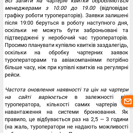
Всі запити на чартерні квитки обробляються
менеджерами з 10.00 до 19.00
(відповідає
графіку роботи туроператорів). Заявки залишені
після 19:00 беруться в роботу наступного дня,
оскільки не можуть бути заброньовані та
підтверджені у неробочий час туроператорів.
Просимо планувати купівлю квитків заздалегідь,
оскільки на обробку чартерних заявок
туроператорами та авіакомпаніями потрібно
більше часу, ніж при купівлі квитків на регулярні
рейси.
Частота оновлення наявності та цін на чартери
на сайті варіюється
в залежності від
туроператора, кількості самих чартерів та
навантаження на системи бронювання. Як
правило, це відбувається раз на 2,5 — 3 години
(на жаль, туроператори не надають можливості