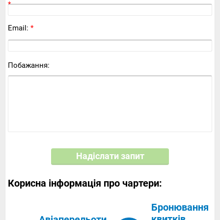
*
Email:
*
Побажання:
Надіслати запит
Корисна інформація про чартери:
Бронювання
квитків
Авіаперельоти