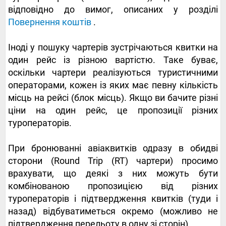
відповідно до вимог, описаних у розділі
Повернення коштів
.
Іноді у пошуку чартерів зустрічаються квитки на
один рейс із різною вартістю. Таке буває,
оскільки чартери реалізуються туристичними
операторами, кожен із яких має певну кількість
місць на рейсі (блок місць). Якщо ви бачите різні
ціни на один рейс, це пропозиції різних
туроператорів.
При бронюванні авіаквитків одразу в обидві
сторони (Round Trip (RT) чартери) просимо
врахувати, що деякі з них можуть бути
комбінованою пропозицією від різних
туроператорів і підтвердження квитків (туди і
назад) відбуватиметься окремо (можливо не
підтвердження перельоту в одну зі сторін).