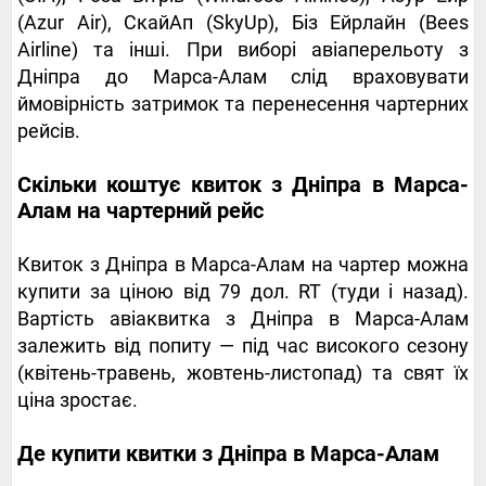
(Azur Air), СкайАп (SkyUp), Біз Ейрлайн (Bees
Airline) та інші. При виборі авіаперельоту з
Дніпра до Марса-Алам слід враховувати
ймовірність затримок та перенесення чартерних
рейсів.
Скільки коштує квиток з Дніпра в Марса-
Алам на чартерний рейс
Квиток з Дніпра в Марса-Алам на чартер можна
купити за ціною від 79 дол. RT (туди і назад).
Вартість авіаквитка з Дніпра в Марса-Алам
залежить від попиту — під час високого сезону
(квітень-травень, жовтень-листопад) та свят їх
ціна зростає.
Де купити квитки з Дніпра в Марса-Алам