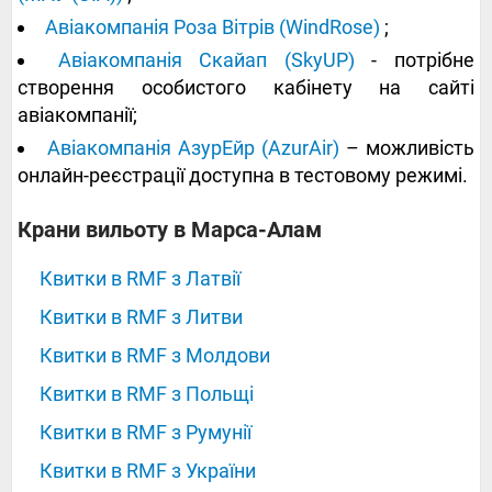
Авіакомпанія Роза Вітрів (WindRose)
;
Авіакомпанія Скайап (SkyUP)
- потрібне
створення особистого кабінету на сайті
авіакомпанії;
Авіакомпанія АзурЕйр (AzurAir)
– можливість
онлайн-реєстрації доступна в тестовому режимі.
‍‍‍‍‍Крани вильоту в Марса-Алам
Квитки в RMF з Латвії
Квитки в RMF з Литви
Квитки в RMF з Молдови
Квитки в RMF з Польщі
Квитки в RMF з Румунії
Квитки в RMF з України