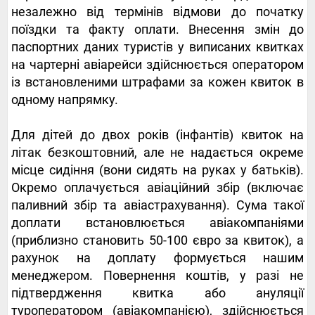
незалежно від термінів відмови до початку
поїздки та факту оплати. Внесення змін до
паспортних даних туристів у виписаних квитках
на чартерні авіарейси здійснюється оператором
із встановленими штрафами за кожен квиток в
одному напрямку.
Для дітей до двох років (інфантів) квиток на
літак безкоштовний, але не надається окреме
місце сидіння (вони сидять на руках у батьків).
Окремо оплачується авіаційний збір (включає
паливний збір та авіастрахування). Сума такої
доплати встановлюється авіакомпаніями
(приблизно становить 50-100 євро за квиток), а
рахунок на доплату формується нашим
менеджером. Повернення коштів, у разі не
підтвердження квитка або ануляції
туроператором (авіакомпанією), здійснюється